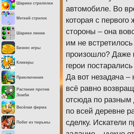
Шарики стрелялки
автомобиле. Во вр
Меткий стрелок
которая с первого 
стороны – она вов
Шарики линии
им не встретилось
Бизнес игры
произошло? Даже н
Кликеры
герои постарались 
Да вот незадача –
Приключения
всё равно возвращ
Растения против
Зомби
отсюда по разным 
Весёлая ферма
по всей деревне р
сделку. Искатели 
Побег из тюрьмы
задание – нужно о