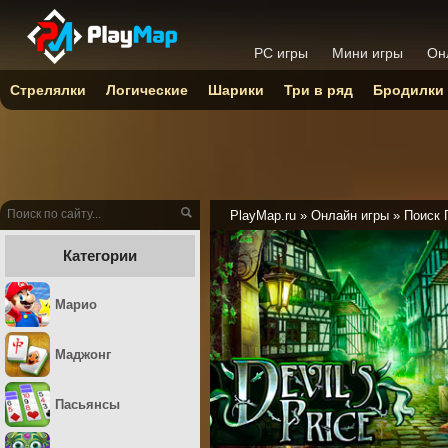
PC игры
Мини игры
Он
Стрелялки
Логические
Шарики
Три в ряд
Бродилки
PlayMap.ru
»
Онлайн игры
»
Поиск 
Категории
Марио
Маджонг
Пасьянсы