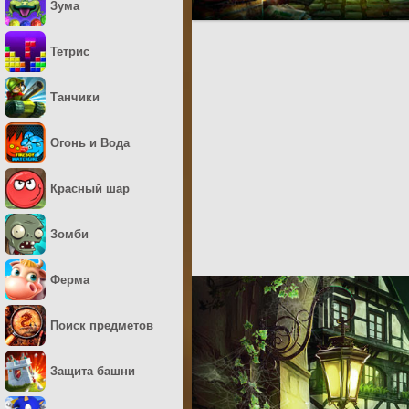
Зума
Тетрис
Танчики
Огонь и Вода
Красный шар
Зомби
Ферма
Поиск предметов
Защита башни