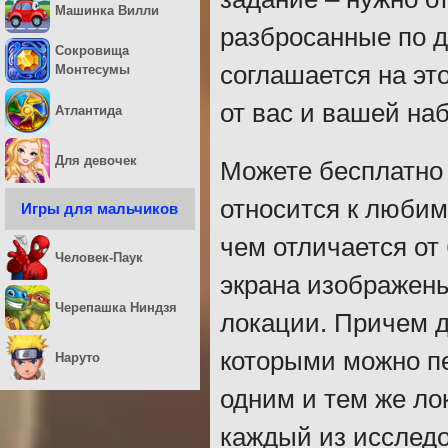
Машинка Вилли
разбросанные по д
Сокровища
соглашается на эт
Монтесумы
от вас и вашей на
Атлантида
Для девочек
Можете бесплатно 
относится к любим
Игры для мальчиков
чем отличается от
Человек-Паук
экрана изображены
Черепашка Ниндзя
локации. Причем д
которыми можно п
Наруто
одним и тем же ло
каждый из исслед