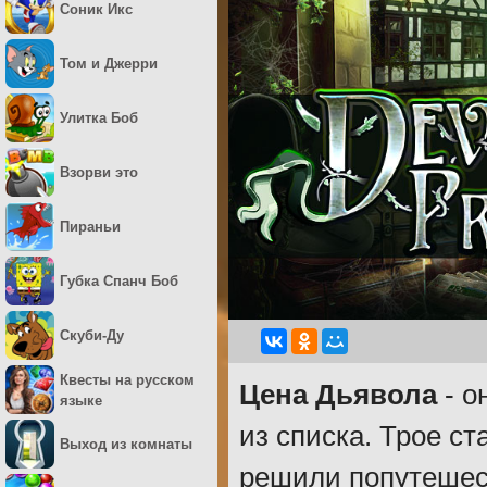
Соник Икс
Том и Джерри
Улитка Боб
Взорви это
Пираньи
Губка Спанч Боб
Скуби-Ду
Квесты на русском
Цена Дьявола
- о
языке
из списка. Трое с
Выход из комнаты
решили попутешес