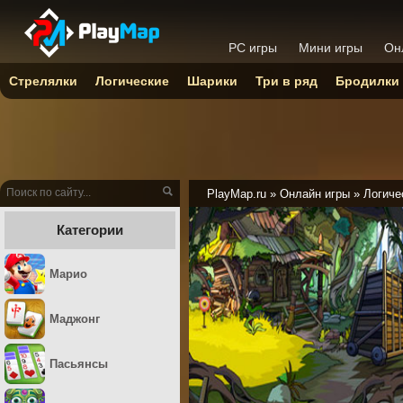
PC игры
Мини игры
Он
Стрелялки
Логические
Шарики
Три в ряд
Бродилки
PlayMap.ru
»
Онлайн игры
»
Логиче
Категории
Марио
Маджонг
Пасьянсы