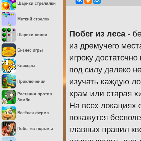
Шарики стрелялки
Меткий стрелок
Побег из леса
- б
Шарики линии
из дремучего мест
Бизнес игры
игроку достаточно
Кликеры
под силу далеко н
изучать каждую ло
Приключения
храм или старая х
Растения против
Зомби
На всех локациях 
Весёлая ферма
покажутся беспол
главных правил кв
Побег из тюрьмы