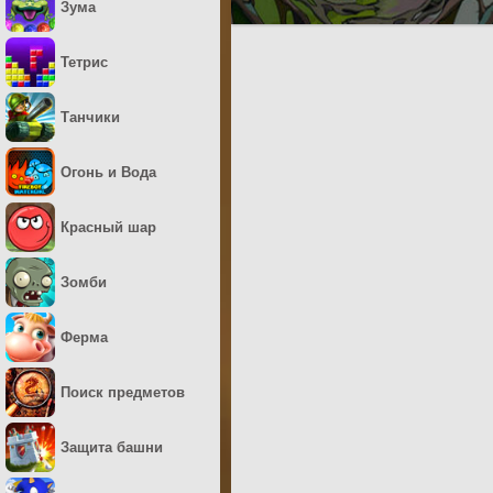
Зума
Тетрис
Танчики
Огонь и Вода
Красный шар
Зомби
Ферма
Поиск предметов
Защита башни