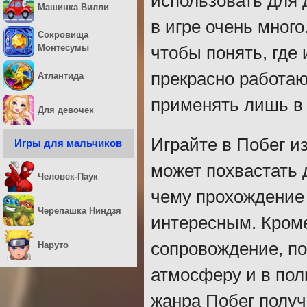
использовать для
Машинка Вилли
в игре очень много
Сокровища
Монтесумы
чтобы понять, где 
прекрасно работаю
Атлантида
применять лишь в 
Для девочек
Играйте в Побег из
Игры для мальчиков
может похвастать 
Человек-Паук
чему прохождение
Черепашка Ниндзя
интересным. Кроме
сопровождение, по
Наруто
атмосферу и в пол
жанра Побег получ