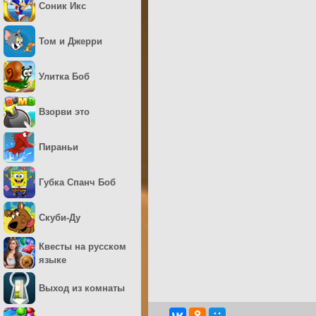
Соник Икс
Том и Джерри
Улитка Боб
Взорви это
Пираньи
Губка Спанч Боб
Скуби-Ду
Квесты на русском
языке
Выход из комнаты