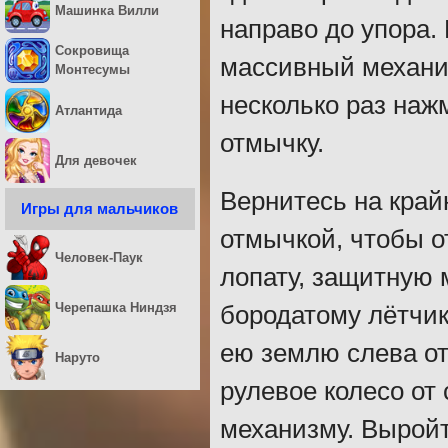
Машинка Вилли
направо до упора.
Сокровища
массивный механиз
Монтесумы
несколько раз наж
Атлантида
отмычку.
Для девочек
Вернитесь на кра
Игры для мальчиков
отмычкой, чтобы о
Человек-Паук
лопату, защитную 
Черепашка Ниндзя
бородатому лётчик
ею землю слева от
Наруто
рулевое колесо от 
механизму. Выройте