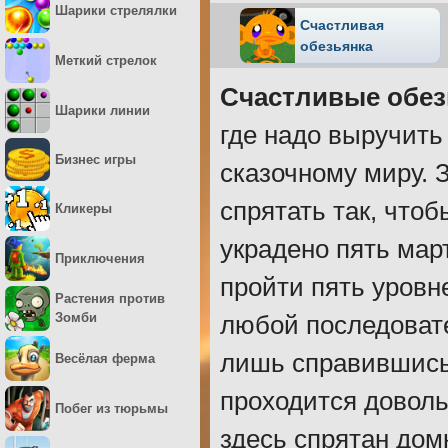
Шарики стрелялки
Счастливая
обезьянка
Меткий стрелок
Счастливые обезь
Шарики линии
где надо выручить
Бизнес игры
сказочному миру. 
спрятать так, что
Кликеры
украдено пять мар
Приключения
пройти пять уровн
Растения против
Зомби
любой последовате
лишь справившись
Весёлая ферма
проходится доволь
Побег из тюрьмы
здесь спрятан дом