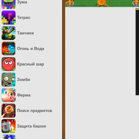
Зума
Тетрис
Танчики
Огонь и Вода
Красный шар
Зомби
Ферма
Поиск предметов
Защита башни