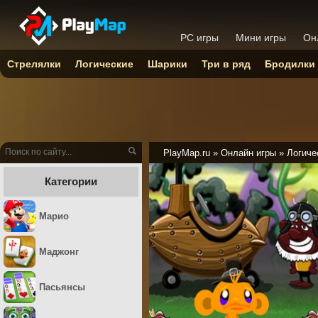
PC игры
Мини игры
Он
Стрелялки
Логические
Шарики
Три в ряд
Бродилки
PlayMap.ru
»
Онлайн игры
»
Логиче
Категории
Марио
Маджонг
Пасьянсы