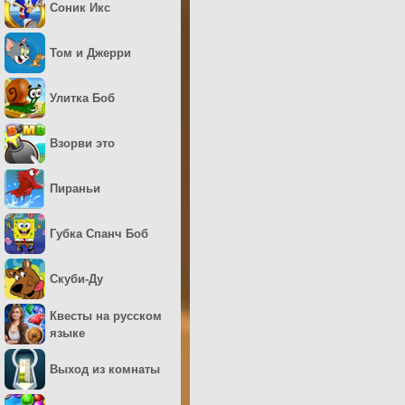
Соник Икс
Том и Джерри
Улитка Боб
Взорви это
Пираньи
Губка Спанч Боб
Скуби-Ду
Квесты на русском
языке
Выход из комнаты