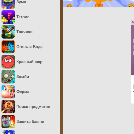
Зума
Тетрис
M
Танчики
Огонь и Вода
Красный шар
Зомби
Ферма
Поиск предметов
Защита башни