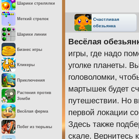
Шарики стрелялки
Меткий стрелок
Счастливая
обезьянка
Шарики линии
Весёлая обезьян
Бизнес игры
игры, где надо по
уголке планеты. В
Кликеры
головоломки, чтоб
Приключения
мартышек будет сч
Растения против
путешествии. Но в
Зомби
первой локации со
Весёлая ферма
Здесь также подбе
Побег из тюрьмы
скале. Вернитесь к