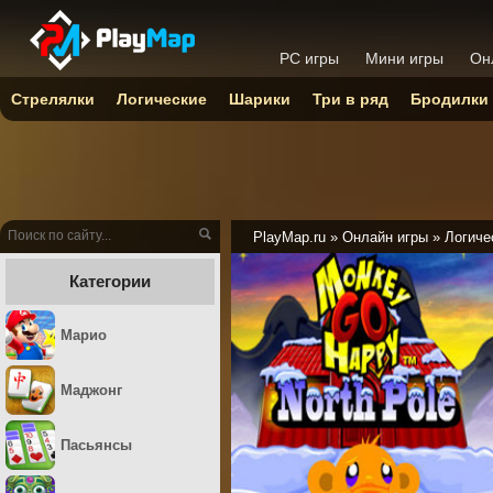
PC игры
Мини игры
Он
Стрелялки
Логические
Шарики
Три в ряд
Бродилки
PlayMap.ru
»
Онлайн игры
»
Логиче
Категории
Марио
Маджонг
Пасьянсы