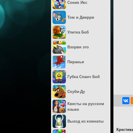
Соник Икс
Том и Джерри
Улитка Боб
Взорви это
Пираньи
Губка Спанч Боб
Скуби-Ду
Квесты на русском
языке
Выход из комнаты
Крестик