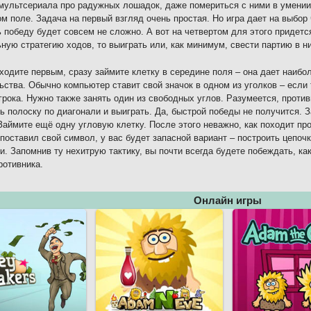
мультсериала про радужных лошадок, даже помериться с ними в умении 
ом поле. Задача на первый взгляд очень простая. Но игра дает на выбор
 победу будет совсем не сложно. А вот на четвертом для этого придетс
ную стратегию ходов, то выиграть или, как минимум, свести партию в н
ходите первым, сразу займите клетку в середине поля – она дает наиб
ьства. Обычно компьютер ставит свой значок в одном из уголков – если 
грока. Нужно также занять один из свободных углов. Разумеется, проти
ь полоску по диагонали и выиграть. Да, быстрой победы не получится. 
Займите ещё одну угловую клетку. После этого неважно, как походит пр
 поставил свой символ, у вас будет запасной вариант – построить цепоч
и. Запомнив ту нехитрую тактику, вы почти всегда будете побеждать, как
ротивника.
Онлайн игры