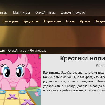
 игры
Мини игры
Онлайн игры
Дополнительно
Три в ряд
Бродилки
Стратегии
Гонки
Драки
На дв
p.ru
»
Онлайн игры
»
Логические
Крестики-ноли
Pink 
Как играть:
Задействована только мышка, 
максимально легко. Ну а тот факт, что иг
радужных пони, позволит получить гейме
удовольствия. Правда, далеко не всегда о
планировать действия и знать тактику про