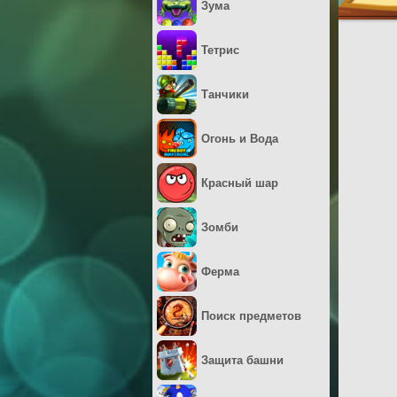
Зума
Тетрис
Танчики
Огонь и Вода
Красный шар
Зомби
Ферма
Поиск предметов
Защита башни