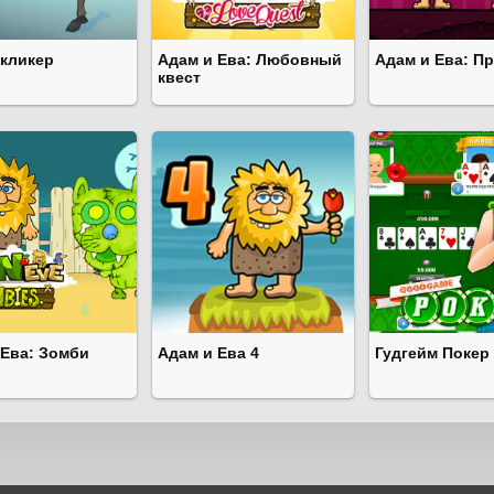
 кликер
Адам и Ева: Любовный
Адам и Ева: П
квест
 Ева: Зомби
Адам и Ева 4
Гудгейм Покер