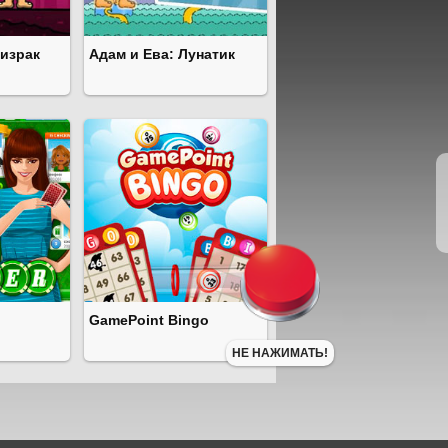
ризрак
Адам и Ева: Лунатик
GamePoint Bingo
НЕ НАЖИМАТЬ!