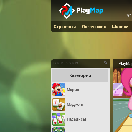
PC
Стрелялки
Логические
Шарики
PlayMa
Категории
Марио
Маджонг
Пасьянсы