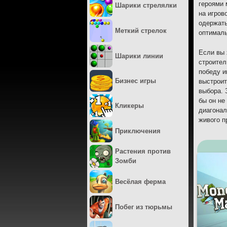
героями 
Шарики стрелялки
на игров
одержать
Меткий стрелок
оптималь
Если вы 
Шарики линии
строител
победу и
Бизнес игры
выстроит
выбора. 
бы он не
Кликеры
диагонал
живого п
Приключения
Растения против
Зомби
Весёлая ферма
Побег из тюрьмы