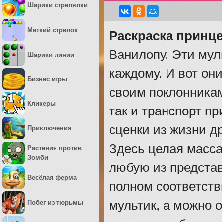
Шарики стрелялки
Меткий стрелок
Раскраска принц
Ванилопу. Эти мул
Шарики линии
каждому. И вот он
Бизнес игры
своим поклонникам
Кликеры
так и транспорт п
сценки из жизни др
Приключения
Здесь целая масса
Растения против
Зомби
любую из представ
Весёлая ферма
полном соответств
мультик, а можно 
Побег из тюрьмы