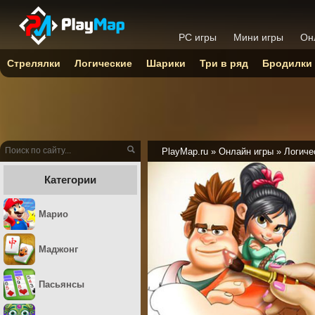
PC игры
Мини игры
Он
Стрелялки
Логические
Шарики
Три в ряд
Бродилки
PlayMap.ru
»
Онлайн игры
»
Логиче
Категории
Марио
Маджонг
Пасьянсы