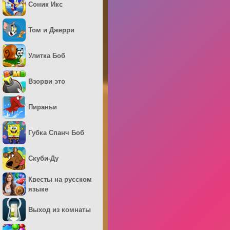
Соник Икс
Том и Джерри
Улитка Боб
Взорви это
Пираньи
Губка Спанч Боб
Скуби-Ду
Квесты на русском
языке
Выход из комнаты