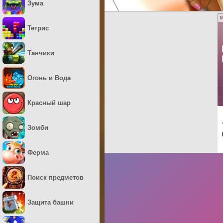
Зума
M
Тетрис
Танчики
Огонь и Вода
Красный шар
Зомби
Ферма
Поиск предметов
Защита башни