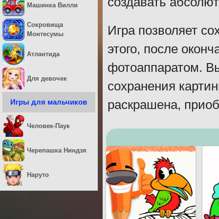
создавать абсолют
Машинка Вилли
Сокровища
Игра позволяет со
Монтесумы
этого, после окон
Атлантида
фотоаппаратом. Вы
Для девочек
сохранения картин
Игры для мальчиков
раскрашена, приобр
Человек-Паук
Черепашка Ниндзя
Наруто