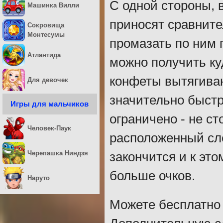
С одной стороны, 
Машинка Вилли
приносят сравните
Сокровища
Монтесумы
промазать по ним 
Атлантида
можно получить ку
конфеты вытягиваю
Для девочек
значительно быстр
Игры для мальчиков
ограничено - не с
Человек-Паук
расположенный сле
Черепашка Ниндзя
закончится и к эт
больше очков.
Наруто
Можете бесплатно 