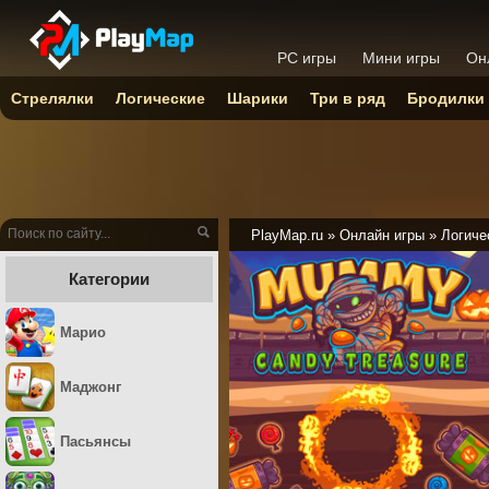
PC игры
Мини игры
Он
Стрелялки
Логические
Шарики
Три в ряд
Бродилки
PlayMap.ru
»
Онлайн игры
»
Логиче
Категории
Марио
Маджонг
Пасьянсы