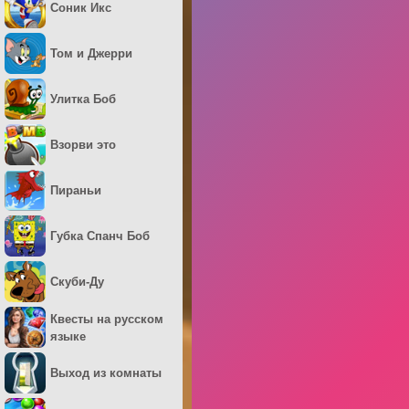
Соник Икс
Том и Джерри
Улитка Боб
Взорви это
Пираньи
Губка Спанч Боб
Скуби-Ду
Квесты на русском
языке
Выход из комнаты