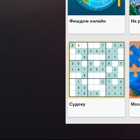
Фишдом онлайн
На 
Судоку
Моз