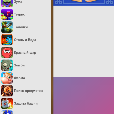
Зума
Тетрис
Танчики
Огонь и Вода
Красный шар
Зомби
Ферма
Поиск предметов
Защита башни