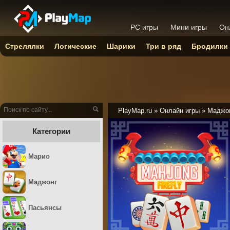
PC игры
Мини игры
Он
Стрелялки
Логические
Шарики
Три в ряд
Бродилки
PlayMap.ru
»
Онлайн игры
»
Маджо
Категории
Марио
Маджонг
Пасьянсы