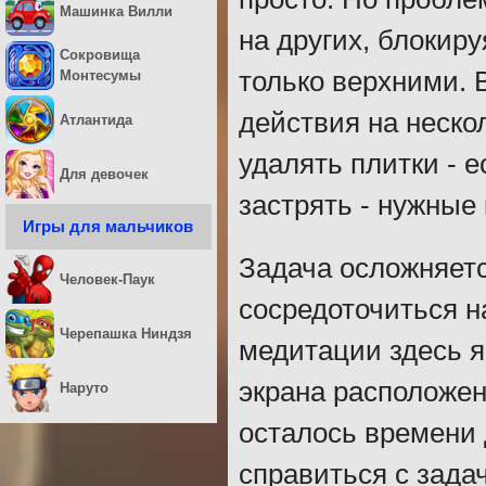
Машинка Вилли
на других, блокир
Сокровища
только верхними. 
Монтесумы
действия на неско
Атлантида
удалять плитки - е
Для девочек
застрять - нужные
Игры для мальчиков
Задача осложняетс
Человек-Паук
сосредоточиться н
Черепашка Ниндзя
медитации здесь я
экрана расположен
Наруто
осталось времени 
справиться с задач