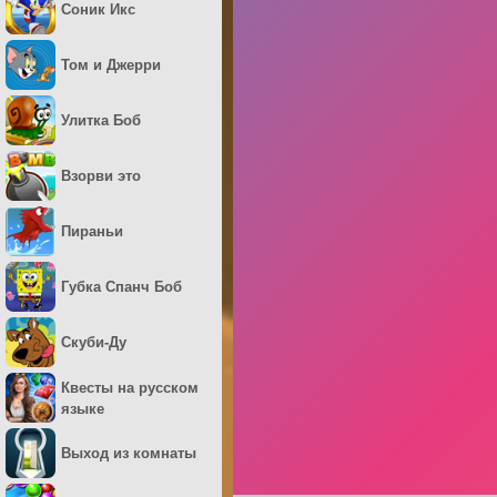
Соник Икс
Том и Джерри
Улитка Боб
Взорви это
Пираньи
Губка Спанч Боб
Скуби-Ду
Квесты на русском
языке
Выход из комнаты