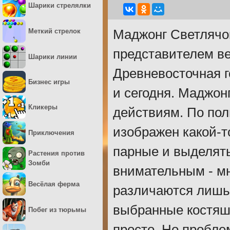
Шарики стрелялки
Меткий стрелок
Маджонг Светлячок
представителем ве
Шарики линии
Древневосточная 
Бизнес игры
и сегодня. Маджо
Кликеры
действиям. По пол
изображен какой-т
Приключения
парные и выделять
Растения против
Зомби
внимательным - мн
Весёлая ферма
различаются лишь 
выбранные костяшк
Побег из тюрьмы
просто. Но пробле