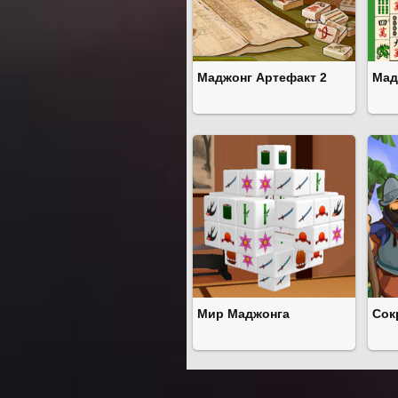
Маджонг Артефакт 2
Мад
Мир Маджонга
Сок