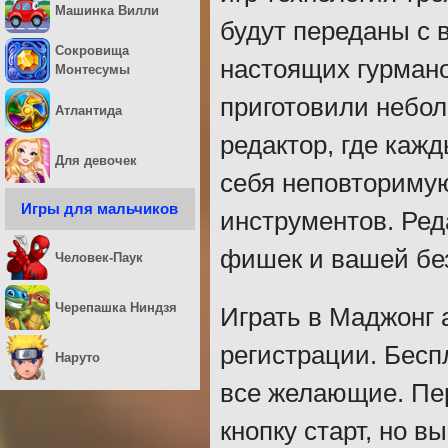
Машинка Вилли
будут переданы с
Сокровища
настоящих гурмано
Монтесумы
приготовили небо
Атлантида
редактор, где каж
Для девочек
себя неповториму
Игры для мальчиков
инструментов. Ред
фишек и вашей бе
Человек-Паук
Черепашка Ниндзя
Играть в Маджонг 
регистрации. Бесп
Наруто
все желающие. Пер
кнопку старт, но в