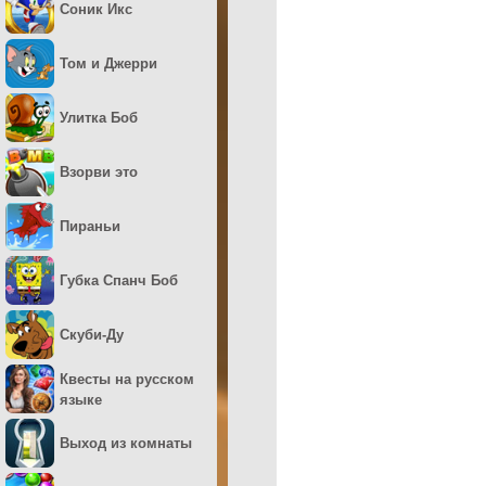
Соник Икс
Том и Джерри
Улитка Боб
Взорви это
Пираньи
Губка Спанч Боб
Скуби-Ду
Квесты на русском
языке
Выход из комнаты