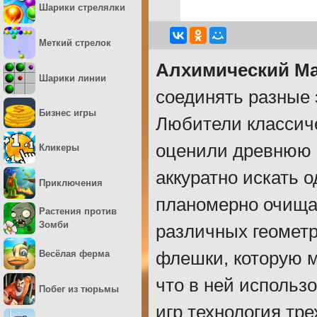
Шарики стрелялки
Меткий стрелок
Алхимический М
Шарики линии
соединять разные 
Бизнес игры
Любители классич
оценили древнюю к
Кликеры
аккуратно искать 
Приключения
планомерно очищат
Растения против
Зомби
различных геомет
Весёлая ферма
флешки, которую м
что в ней использ
Побег из тюрьмы
игр технология тр