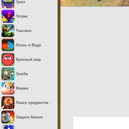
Зума
Тетрис
Танчики
Огонь и Вода
Красный шар
Зомби
Ферма
Поиск предметов
Защита башни