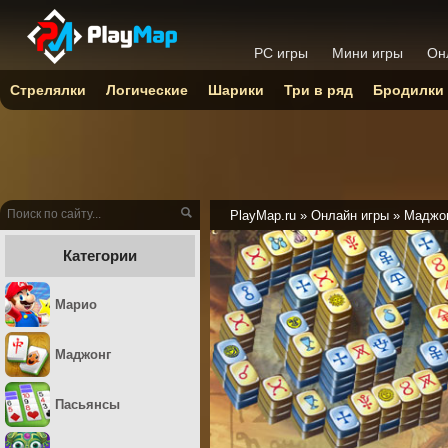
PC игры
Мини игры
Он
Стрелялки
Логические
Шарики
Три в ряд
Бродилки
PlayMap.ru
»
Онлайн игры
»
Маджо
Категории
Марио
Маджонг
Пасьянсы