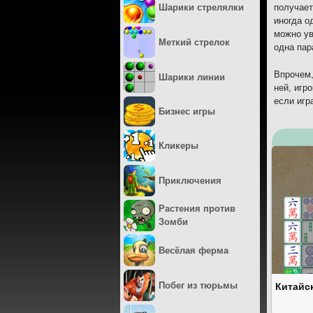
Шарики стрелялки
получает
иногда о
можно ув
Меткий стрелок
одна пар
Впрочем,
Шарики линии
ней, игр
если игр
Бизнес игры
Кликеры
Приключения
Растения против
Зомби
Весёлая ферма
Побег из тюрьмы
Китайс