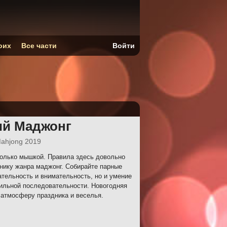
оих
Все части
Войти
ий Маджонг
Mahjong 2019
только мышкой. Правила здесь довольно
нику жанра маджонг. Собирайте парные
ательность и внимательность, но и умение
вильной последовательности. Новогодняя
 атмосферу праздника и веселья.