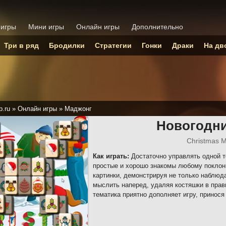
 игры
Мини игры
Онлайн игры
Дополнительно
Три в ряд
Бродилки
Стратегии
Гонки
Драки
На дв
p.ru
»
Онлайн игры
»
Маджонг
Новогодн
Christmas 
Как играть:
Достаточно управлять одной 
простые и хорошо знакомы любому поклон
картинки, демонстрируя не только наблюд
мыслить наперед, удаляя костяшки в пра
тематика приятно дополняет игру, принося