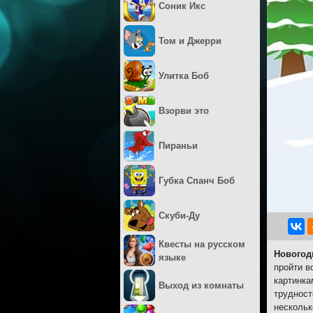
Соник Икс
Том и Джерри
Улитка Боб
Взорви это
Пираньи
Губка Спанч Боб
Скуби-Ду
Квесты на русском
Новогод
языке
пройти в
картинка
Выход из комнаты
трудност
нескольк