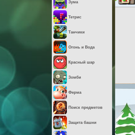
Зума
Тетрис
Танчики
Огонь и Вода
Красный шар
Зомби
Ферма
Поиск предметов
Защита башни