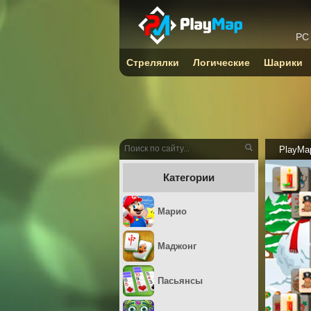
PC
Стрелялки
Логические
Шарики
PlayMa
Категории
Марио
Маджонг
Пасьянсы