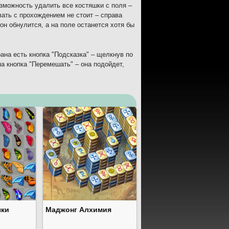
зможность удалить все костяшки с поля –
вать с прохождением не стоит – справа
н обнулится, а на поле останется хотя бы
ана есть кнопка "Подсказка" – щелкнув по
а кнопка "Перемешать" – она подойдет,
чки
Маджонг Алхимия