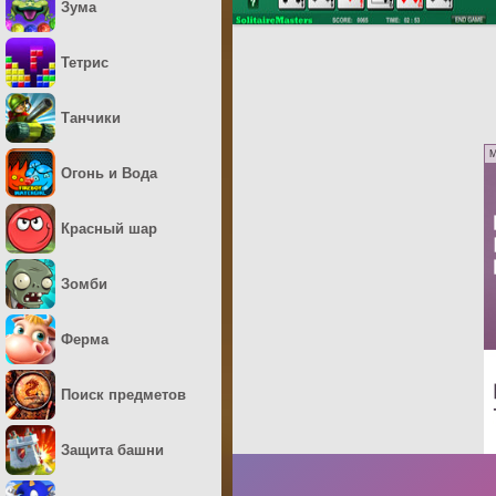
Зума
Тетрис
Танчики
M
Огонь и Вода
Красный шар
Зомби
Ферма
Поиск предметов
Защита башни