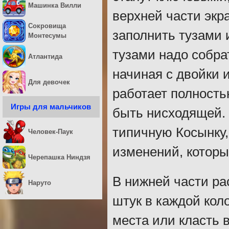
Машинка Вилли
верхней части экр
Сокровища
заполнить тузами 
Монтесумы
тузами надо собра
Атлантида
начиная с двойки 
Для девочек
работает полность
Игры для мальчиков
быть нисходящей. 
типичную Косынку,
Человек-Паук
изменений, которы
Черепашка Ниндзя
В нижней части ра
Наруто
штук в каждой кол
места или класть 