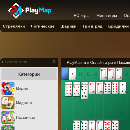
PC игры
Мини игры
Он
Стрелялки
Логические
Шарики
Три в ряд
Бродилки
PlayMap.ru
»
Онлайн игры
»
Пасьян
Категории
Марио
Маджонг
Пасьянсы