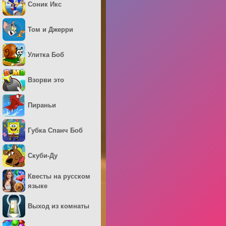
Соник Икс
Том и Джерри
Улитка Боб
Взорви это
Пираньи
Губка Спанч Боб
Скуби-Ду
Квесты на русском
языке
Выход из комнаты