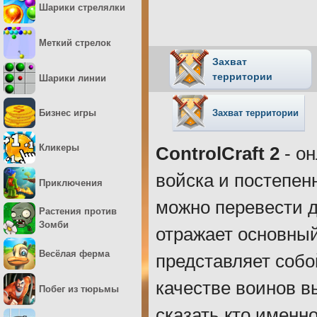
Шарики стрелялки
Меткий стрелок
Захват
территории
Шарики линии
Захват территории
Бизнес игры
Кликеры
ControlCraft 2
- он
войска и постепен
Приключения
можно перевести д
Растения против
Зомби
отражает основны
Весёлая ферма
представляет собо
качестве воинов в
Побег из тюрьмы
сказать кто именно