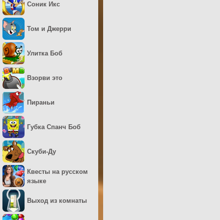
Соник Икс
Том и Джерри
Улитка Боб
Взорви это
Пираньи
Губка Спанч Боб
Скуби-Ду
Квесты на русском
языке
Выход из комнаты