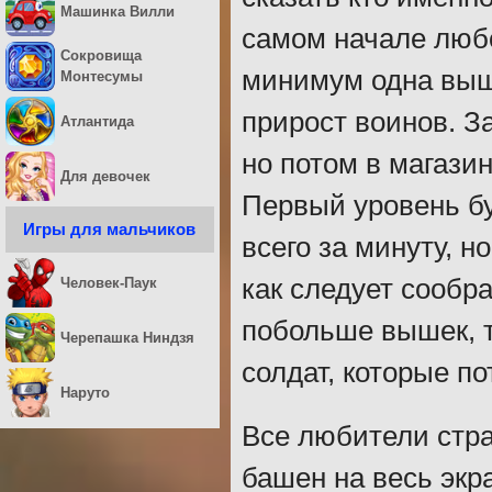
Машинка Вилли
самом начале любо
Сокровища
минимум одна вышк
Монтесумы
прирост воинов. За
Атлантида
но потом в магази
Для девочек
Первый уровень бу
Игры для мальчиков
всего за минуту, н
как следует сообр
Человек-Паук
побольше вышек, 
Черепашка Ниндзя
солдат, которые п
Наруто
Все любители стра
башен на весь экр