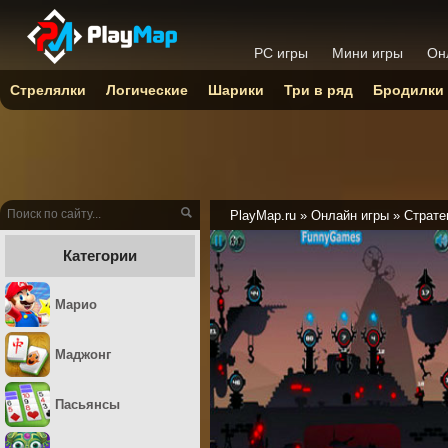
PC игры
Мини игры
Он
Стрелялки
Логические
Шарики
Три в ряд
Бродилки
PlayMap.ru
»
Онлайн игры
»
Страте
Категории
Марио
Маджонг
Пасьянсы