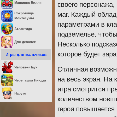
Машинка Вилли
своего персонажа, 
маг. Каждый обла
Сокровища
Монтесумы
параметрами в кла
Атлантида
подземелье, чтобы
Для девочек
Несколько подсказ
которое будет зара
Игры для мальчиков
Человек-Паук
Отличная возможно
на весь экран. На
Черепашка Ниндзя
игра смотрится пр
Наруто
количеством новше
героя повышается 