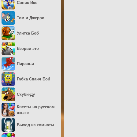
Соник Икс
Том и Джерри
Улитка Боб
Взорви это
Пираньи
Губка Спанч Боб
Скуби-Ду
Квесты на русском
языке
Выход из комнаты