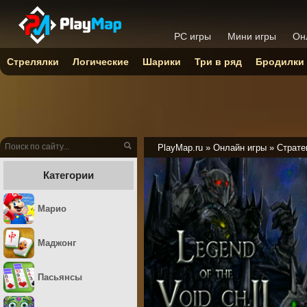
PC игры
Мини игры
Он
Стрелялки
Логические
Шарики
Три в ряд
Бродилки
PlayMap.ru
»
Онлайн игры
»
Страте
Категории
Марио
Маджонг
Пасьянсы