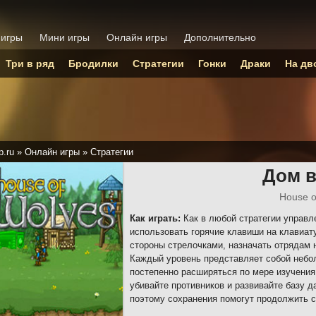
 игры
Мини игры
Онлайн игры
Дополнительно
Три в ряд
Бродилки
Стратегии
Гонки
Драки
На дв
p.ru
»
Онлайн игры
»
Стратегии
Дом 
House o
Как играть:
Как в любой стратегии управл
использовать горячие клавиши на клавиат
стороны стрелочками, назначать отрядам 
Каждый уровень представляет собой небо
постепенно расширяться по мере изучения
убивайте противников и развивайте базу 
поэтому сохранения помогут продолжить с