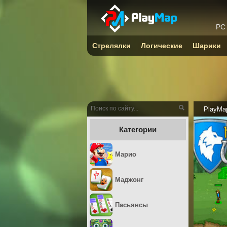
PC
Стрелялки
Логические
Шарики
PlayMa
Категории
Марио
Маджонг
Пасьянсы