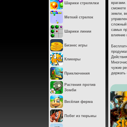
врагами.
Шарики стрелялки
сможете 
земли, в
Меткий стрелок
управлен
сложный 
самых пр
Шарики линии
влияние 
Бизнес игры
Бесплатн
продумал
Действия
Кликеры
Многочис
чужие ре
держать 
Приключения
Растения против
Зомби
Весёлая ферма
Побег из тюрьмы