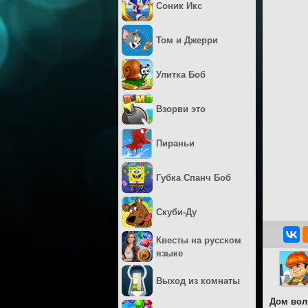
Соник Икс
Том и Джерри
Улитка Боб
Взорви это
Пираньи
Губка Спанч Боб
Скуби-Ду
Квесты на русском
языке
Выход из комнаты
Дом вол