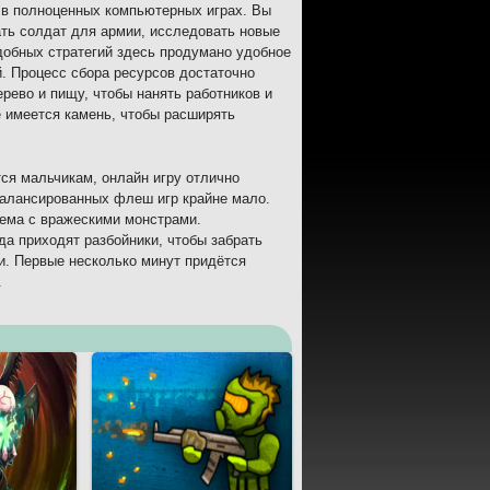
 в полноценных компьютерных играх. Вы
ать солдат для армии, исследовать новые
одобных стратегий здесь продумано удобное
й. Процесс сбора ресурсов достаточно
рево и пищу, чтобы нанять работников и
е имеется камень, чтобы расширять
тся мальчикам, онлайн игру отлично
балансированных флеш игр крайне мало.
лема с вражескими монстрами.
да приходят разбойники, чтобы забрать
и. Первые несколько минут придётся
.