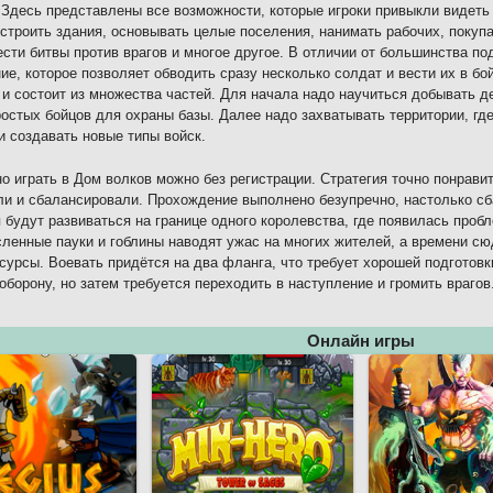
 Здесь представлены все возможности, которые игроки привыкли видеть
строить здания, основывать целые поселения, нанимать рабочих, покуп
ести битвы против врагов и многое другое. В отличии от большинства п
ие, которое позволяет обводить сразу несколько солдат и вести их в бо
и состоит из множества частей. Для начала надо научиться добывать де
остых бойцов для охраны базы. Далее надо захватывать территории, гд
и создавать новые типы войск.
о играть в Дом волков можно без регистрации. Стратегия точно понрави
и и сбалансировали. Прохождение выполнено безупречно, настолько с
 будут развиваться на границе одного королевства, где появилась проб
ленные пауки и гоблины наводят ужас на многих жителей, а времени сю
сурсы. Воевать придётся на два фланга, что требует хорошей подготовк
оборону, но затем требуется переходить в наступление и громить врагов
Онлайн игры