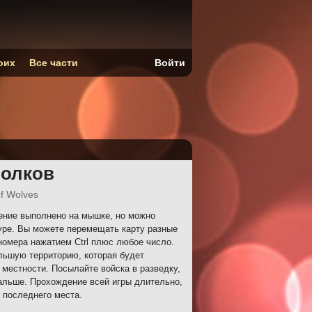
оих
Все части
Войти
волков
f Wolves
ение выполнено на мышке, но можно
уре. Вы можете перемещать карту разные
номера нажатием Ctrl плюс любое число.
льшую территорию, которая будет
 местности. Посылайте войска в разведку,
дальше. Прохождение всей игры длительно,
 последнего места.