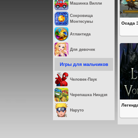
Машинка Вилли
Сокровища
Монтесумы
Осада 
Атлантида
Для девочек
Игры для мальчиков
Человек-Паук
Черепашка Ниндзя
Легенда
Наруто