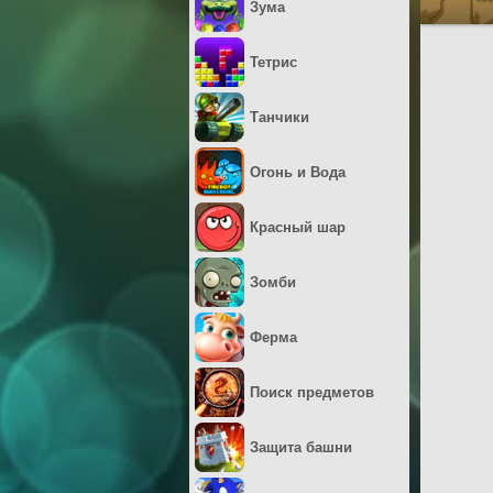
Зума
Тетрис
Танчики
Огонь и Вода
Красный шар
Зомби
Ферма
Поиск предметов
Защита башни