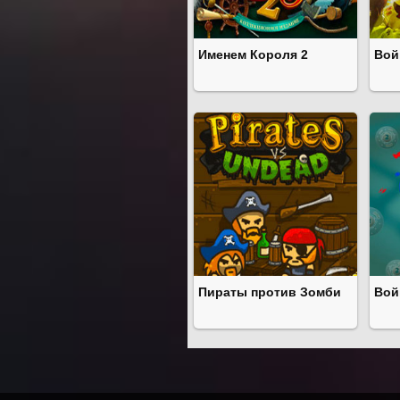
Именем Короля 2
Вой
Пираты против Зомби
Вой