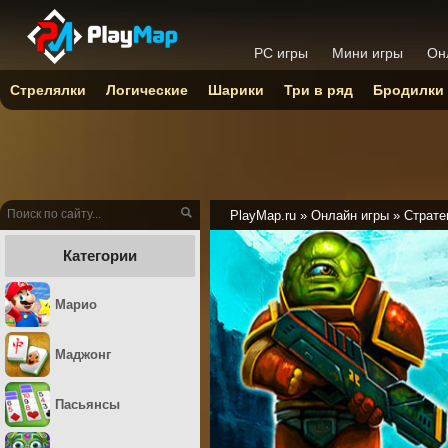
PC игры
Мини игры
Он
Стрелялки
Логические
Шарики
Три в ряд
Бродилки
PlayMap.ru
»
Онлайн игры
»
Страте
Категории
Марио
Маджонг
Пасьянсы