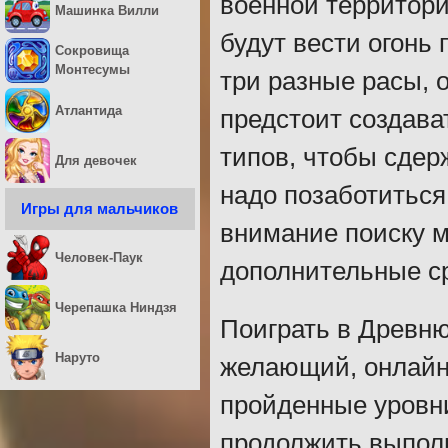
военной территори
Машинка Вилли
будут вести огонь
Сокровища
Монтесумы
три разные расы,
Атлантида
предстоит создав
типов, чтобы сдер
Для девочек
надо позаботиться
Игры для мальчиков
внимание поиску м
Человек-Паук
дополнительные с
Черепашка Ниндзя
Поиграть в Древн
Наруто
желающий, онлайн 
пройденные уровни
продолжить выпол