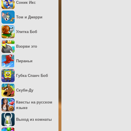
Соник Икс
Том и Джерри
Улитка Боб
Взорви это
Пираньи
Губка Спанч Боб
Скуби-Ду
Квесты на русском
языке
Выход из комнаты