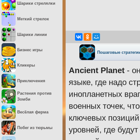
Шарики стрелялки
Меткий стрелок
Шарики линии
Бизнес игры
Пошаговые стратеги
Кликеры
Ancient Planet
- о
языке, где надо с
Приключения
инопланетных враг
Растения против
Зомби
военных точек, чт
Весёлая ферма
ключевых позиций.
Побег из тюрьмы
уровней, где буду