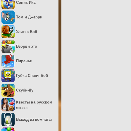
Соник Икс
Том и Джерри
Улитка Боб
Взорви это
Пираньи
Губка Спанч Боб
Скуби-Ду
Квесты на русском
языке
Выход из комнаты