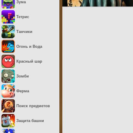
Зума
Тетрис
Танчики
Огонь и Вода
Красный шар
Зомби
Ферма
Поиск предметов
Защита башни