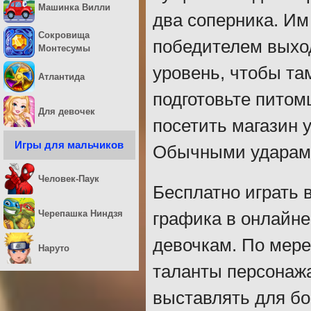
Машинка Вилли
два соперника. Им
Сокровища
победителем выход
Монтесумы
уровень, чтобы та
Атлантида
подготовьте питом
Для девочек
посетить магазин 
Игры для мальчиков
Обычными ударами
Человек-Паук
Бесплатно играть 
Черепашка Ниндзя
графика в онлайне
девочкам. По мере
Наруто
таланты персонажа
выставлять для бо