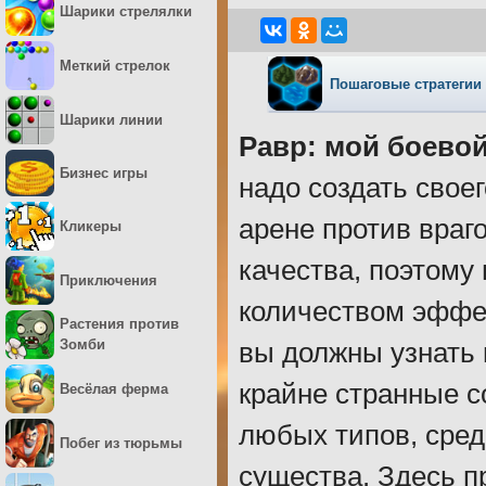
Шарики стрелялки
Меткий стрелок
Пошаговые стратегии
Шарики линии
Равр: мой боево
Бизнес игры
надо создать свое
арене против враг
Кликеры
качества, поэтому
Приключения
количеством эффек
Растения против
Зомби
вы должны узнать 
крайне странные с
Весёлая ферма
любых типов, сред
Побег из тюрьмы
существа. Здесь п