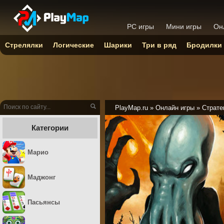
PC игры
Мини игры
Он
Стрелялки
Логические
Шарики
Три в ряд
Бродилки
PlayMap.ru
»
Онлайн игры
»
Страте
Категории
Марио
Маджонг
Пасьянсы