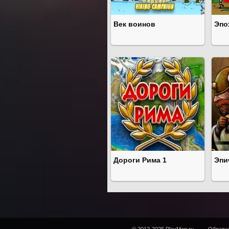
Век воинов
Эпо
Дороги Рима 1
Эпи