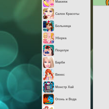
Макияж
Салон Красоты
Больница
Уборка
Поцелуи
Барби
Винкс
Монстр Хай
Огонь и Вода