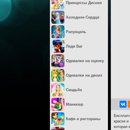
Принцессы Диснея
Холодное Сердце
Рапунцель
Леди Баг
Одевалки на оценку
Одевалки на двоих
Свадьба
Маникюр
Бесплатн
Кафе и рестораны
краски и
которая 