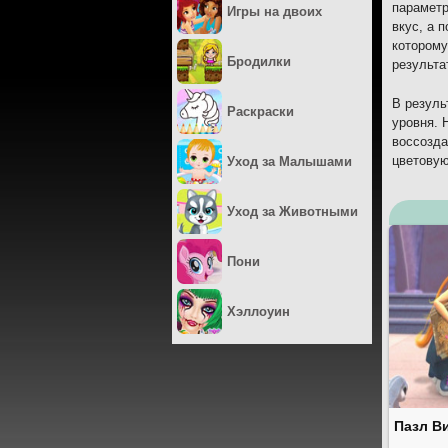
параметр
Игры на двоих
вкус, а 
которому
Бродилки
результа
В резуль
Раскраски
уровня. 
воссозда
цветовую
Уход за Малышами
Уход за Животными
Пони
Хэллоуин
Пазл В