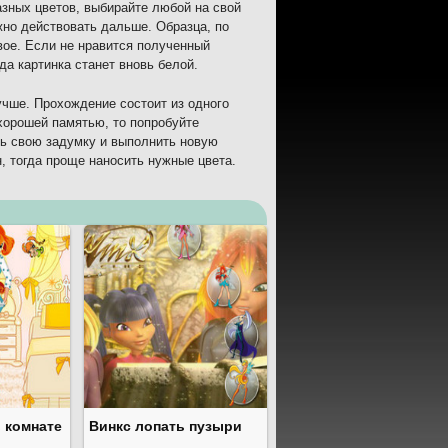
азных цветов, выбирайте любой на свой
жно действовать дальше. Образца, по
вое. Если не нравится полученный
гда картинка станет вновь белой.
учше. Прохождение состоит из одного
хорошей памятью, то попробуйте
ть свою задумку и выполнить новую
н, тогда проще наносить нужные цвета.
в комнате
Винкс лопать пузыри