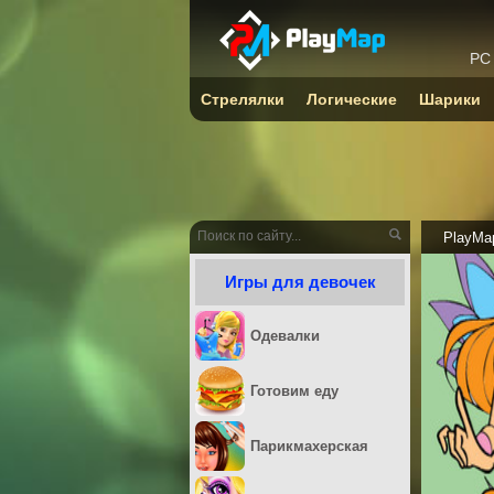
PC
Стрелялки
Логические
Шарики
PlayMa
Игры для девочек
Одевалки
Готовим еду
Парикмахерская