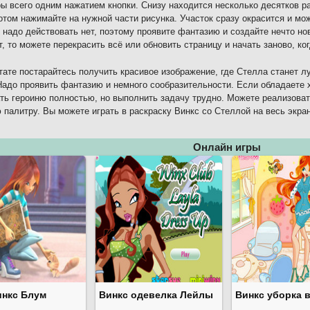
ы всего одним нажатием кнопки. Снизу находится несколько десятков р
потом нажимайте на нужной части рисунка. Участок сразу окрасится и мо
 надо действовать нет, поэтому проявите фантазию и создайте нечто но
т, то можете перекрасить всё или обновить страницу и начать заново, ко
тате постарайтесь получить красивое изображение, где Стелла станет л
Надо проявить фантазию и немного сообразительности. Если обладаете 
ть героиню полностью, но выполнить задачу трудно. Можете реализова
 палитру. Вы можете играть в раскраску Винкс со Стеллой на весь экра
Онлайн игры
инкс Блум
Винкс одевелка Лейлы
Винкс уборка 