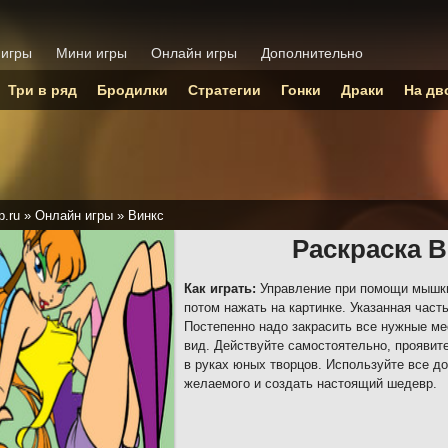
 игры
Мини игры
Онлайн игры
Дополнительно
Три в ряд
Бродилки
Стратегии
Гонки
Драки
На дв
p.ru
»
Онлайн игры
»
Винкс
Раскраска 
Как играть:
Управление при помощи мышки.
потом нажать на картинке. Указанная част
Постепенно надо закрасить все нужные ме
вид. Действуйте самостоятельно, проявит
в руках юных творцов. Используйте все до
желаемого и создать настоящий шедевр.