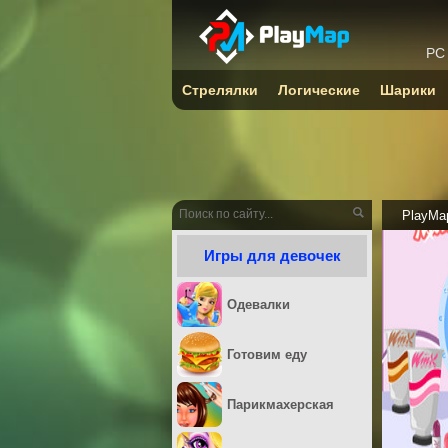
PC
Стрелялки
Логические
Шарики
PlayMa
Игры для девочек
Одевалки
Готовим еду
Парикмахерская