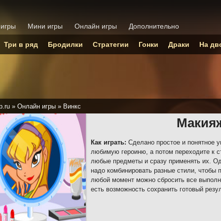
 игры
Мини игры
Онлайн игры
Дополнительно
Три в ряд
Бродилки
Стратегии
Гонки
Драки
На дв
p.ru
»
Онлайн игры
»
Винкс
Макия
Как играть:
Сделано простое и понятное 
любимую героиню, а потом переходите к с
любые предметы и сразу применять их. Од
надо комбинировать разные стили, чтобы п
любой момент можно сбросить все выполне
есть возможность сохранить готовый резул