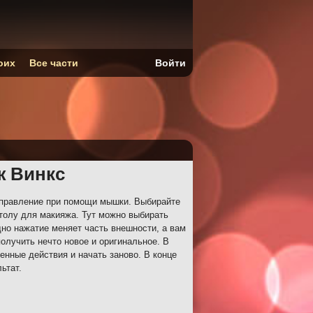
оих
Все части
Войти
ж Винкс
управление при помощи мышки. Выбирайте
толу для макияжа. Тут можно выбирать
но нажатие меняет часть внешности, а вам
олучить нечто новое и оригинальное. В
нные действия и начать заново. В конце
ьтат.