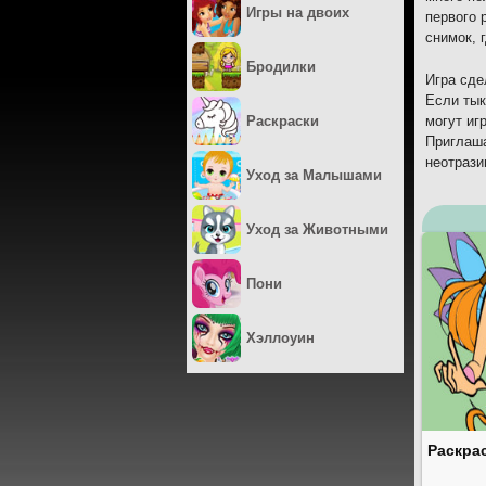
Игры на двоих
первого 
снимок, 
Бродилки
Игра сде
Если тык
Раскраски
могут иг
Приглаша
неотраз
Уход за Малышами
Уход за Животными
Пони
Хэллоуин
Раскра