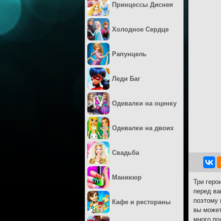
Принцессы Диснея
Холодное Сердце
Рапунцель
Леди Баг
Одевалки на оценку
Одевалки на двоих
Свадьба
Маникюр
Три геро
перед ва
поэтому 
Кафе и рестораны
вы может
много по