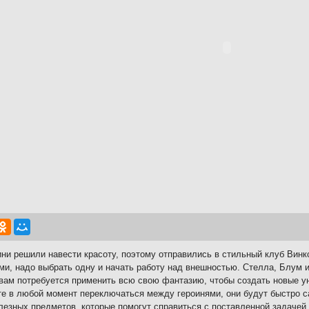
ини решили навести красоту, поэтому отправились в стильный клуб Винк
ми, надо выбрать одну и начать работу над внешностью. Стелла, Блум 
вам потребуется применить всю свою фантазию, чтобы создать новые у
е в любой момент переключаться между героинями, они будут быстро са
лезных предметов, которые помогут справиться с поставленной задаче