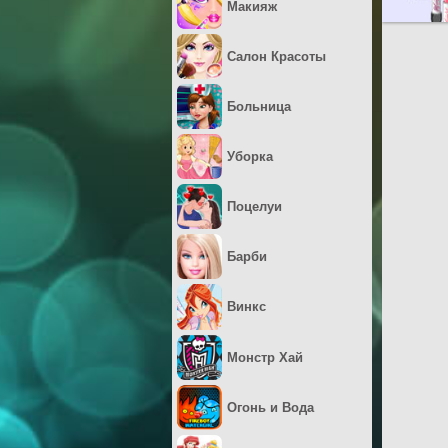
Макияж
Салон Красоты
Больница
Уборка
Поцелуи
Барби
Винкс
Монстр Хай
Огонь и Вода