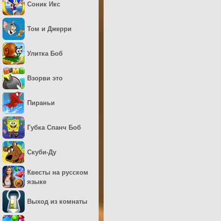
Соник Икс
Том и Джерри
Улитка Боб
Взорви это
Пираньи
Губка Спанч Боб
Скуби-Ду
Квесты на русском
языке
Выход из комнаты