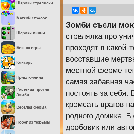
Шарики стрелялки
Меткий стрелок
Зомби съели мо
Шарики линии
стрелялка про уни
проходят в какой-
Бизнес игры
восставшие мертв
Кликеры
местной ферме теп
Приключения
самая забавная ча
Растения против
постоять за себя.
Зомби
кромсать врагов на
Весёлая ферма
родного домика. В
Побег из тюрьмы
дробовик или авто