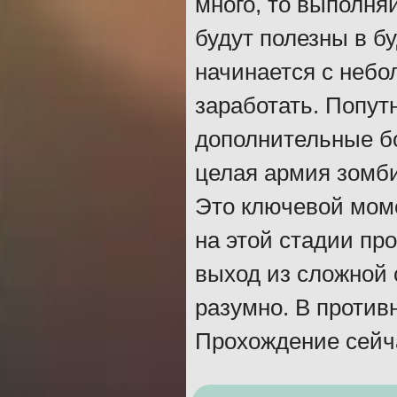
много, то выполня
будут полезны в б
начинается с небо
заработать. Попут
дополнительные б
целая армия зомби,
Это ключевой моме
на этой стадии про
выход из сложной 
разумно. В против
Прохождение сейча