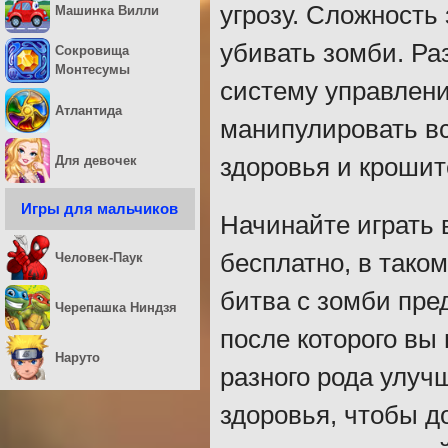
угрозу. Сложность
Машинка Вилли
убивать зомби. Ра
Сокровища
Монтесумы
систему управлени
Атлантида
манипулировать в
Для девочек
здоровья и крошит
Игры для мальчиков
Начинайте играть 
бесплатно, в тако
Человек-Паук
битва с зомби пре
Черепашка Ниндзя
после которого вы
Наруто
разного рода улуч
здоровья, чтобы д