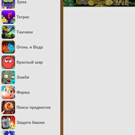
Зума
Тетрис
Танчики
Огонь и Вода
Красный шар
Зомби
Ферма
Поиск предметов
Защита башни