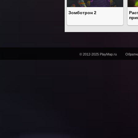
Зомботрон 2
Рас
при
© 2012-2025 PlayMap.ru
Обратна