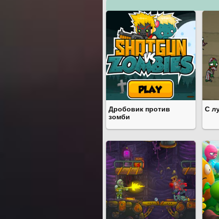
Дробовик против
С л
зомби