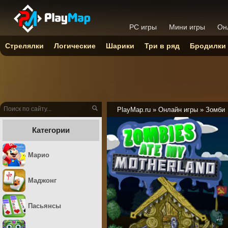
PC игры
Мини игры
Он
Стрелялки
Логические
Шарики
Три в ряд
Бродилки
PlayMap.ru
»
Онлайн игры
»
Зомби
Категории
Марио
Маджонг
Пасьянсы