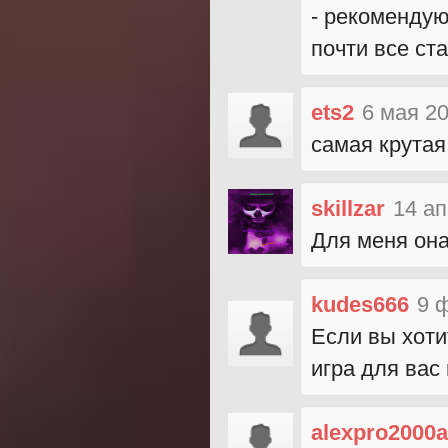
- рекомендую
почти все ст
ets2
6 мая 20
самая крутая
skillzar
14 ап
Для меня она
kudes666
9 
Если вы хоти
игра для вас
alexpro2000a