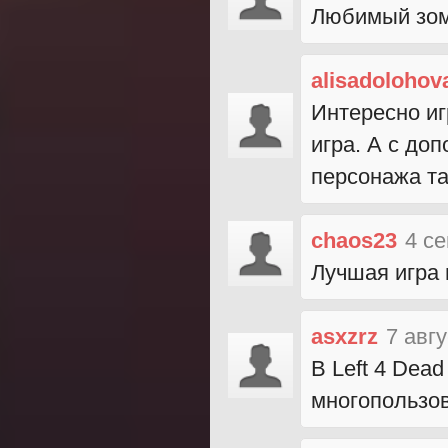
Любимый зом
alisadolohov
Интересно иг
игра. А с д
персонажа т
chaos23
4 с
Лучшая игра 
asxzrz
7 авг
В Left 4 Dead
многопользо