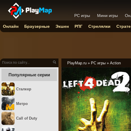
PC игры
Мини игры
Он
Онлайн
Браузерные
Экшен
РПГ
Стрелялки
Страте
PlayMap.ru
»
PC игры
»
Action
Популярные серии
Сталкер
Метро
Call of Duty