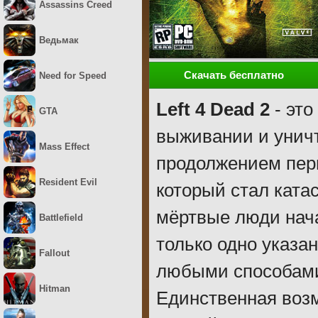
Assassins Creed
Ведьмак
Скачать бесплатно
Need for Speed
Left 4 Dead 2
- это
GTA
выживании и унич
Mass Effect
продолжением перв
Resident Evil
который стал ката
мёртвые люди нача
Battlefield
только одно указа
Fallout
любыми способами.
Hitman
Единственная возм