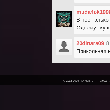
muda4ok199
В неё только
Одному скучн
20dinara09
8
Прикольная и
© 2012-2025 PlayMap.ru
Обратна