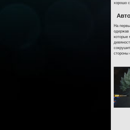
хорошо с
Авто
На первы
одержав 
которые 
девяност
сокрушит
стороны 