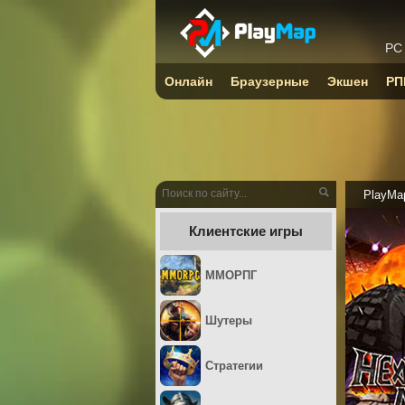
PC
Онлайн
Браузерные
Экшен
РП
PlayMa
Клиентские игры
ММОРПГ
Шутеры
Стратегии