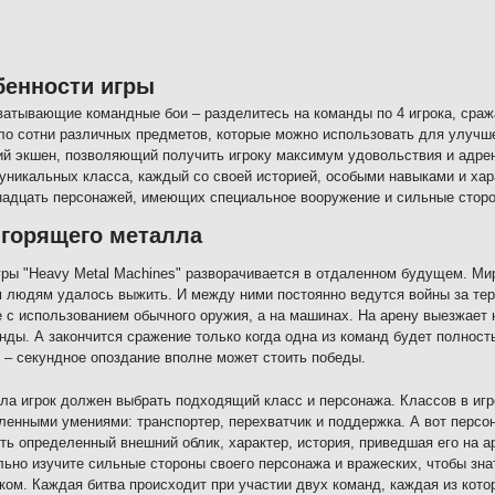
бенности игры
ватывающие командные бои – разделитесь на команды по 4 игрока, сраж
ло сотни различных предметов, которые можно использовать для улучш
ий экшен, позволяющий получить игроку максимум удовольствия и адре
 уникальных класса, каждый со своей историей, особыми навыками и хар
надцать персонажей, имеющих специальное вооружение и сильные стор
горящего металла
ры "Heavy Metal Machines" разворачивается в отдаленном будущем. Ми
 людям удалось выжить. И между ними постоянно ведутся войны за тер
 с использованием обычного оружия, а на машинах. На арену выезжает 
нды. А закончится сражение только когда одна из команд будет полност
 – секундное опоздание вполне может стоить победы.
ла игрок должен выбрать подходящий класс и персонажа. Классов в игре
ленными умениями: транспортер, перехватчик и поддержка. А вот персон
сть определенный внешний облик, характер, история, приведшая его на а
ьно изучите сильные стороны своего персонажа и вражеских, чтобы зна
ком. Каждая битва происходит при участии двух команд, каждая из котор