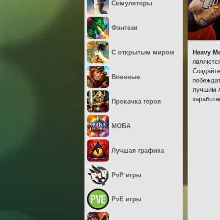
Симуляторы
Фэнтези
С открытым миром
Heavy Me
являются
Создайте
Военные
побеждат
лучшим л
заработа
Прокачка героя
МОБА
Лучшая графика
PvP игры
PvE игры