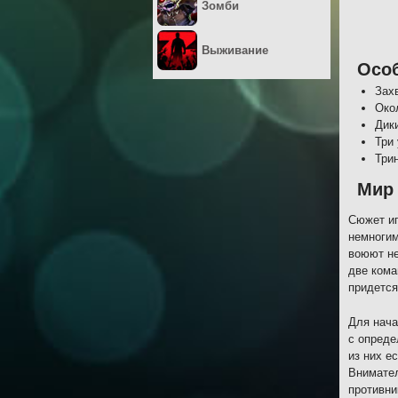
Зомби
Выживание
Осо
Зах
Око
Дик
Три
Три
Мир 
Сюжет иг
немногим
воюют не
две кома
придется
Для нача
с опреде
из них е
Внимател
противни