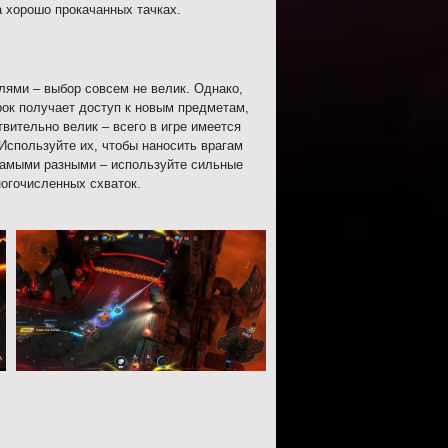
 хорошо прокачанных тачках.
лями – выбор совсем не велик. Однако,
рок получает доступ к новым предметам,
ительно велик – всего в игре имеется
Используйте их, чтобы наносить врагам
самыми разными – используйте сильные
ногочисленных схваток.