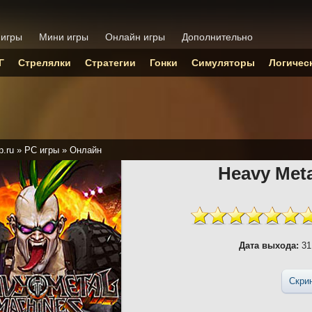
 игры
Мини игры
Онлайн игры
Дополнительно
Г
Стрелялки
Стратегии
Гонки
Симуляторы
Логичес
p.ru
»
PC игры
»
Онлайн
Heavy Met
Дата выхода:
31
Скри