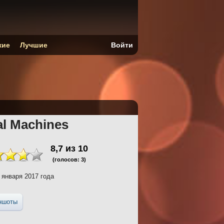
кие
Лучшие
Войти
al Machines
8,7
из
10
(голосов:
3
)
 января 2017 года
ншоты