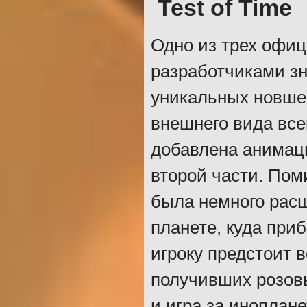
Test of Time
Одно из трех офи
разработчиками зн
уникальных новше
внешнего вида все
добавлена анимаци
второй части. Пом
была немного расш
планете, куда при
игроку предстоит 
получивших розовы
и игра за иноплане