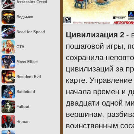
Assassins Creed
Ведьмак
Need for Speed
Цивилизация 2
- 
пошаговой игры, 
GTA
сохранила неповт
Mass Effect
цивилизаций за пр
Resident Evil
карте. Управление
начала времен и д
Battlefield
двадцати одной ми
Fallout
вершинам, разбива
Hitman
воинственным сос