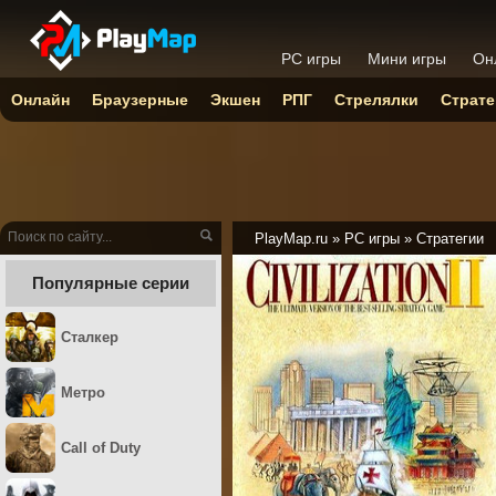
PC игры
Мини игры
Он
Онлайн
Браузерные
Экшен
РПГ
Стрелялки
Страте
PlayMap.ru
»
PC игры
»
Стратегии
Популярные серии
Сталкер
Метро
Call of Duty