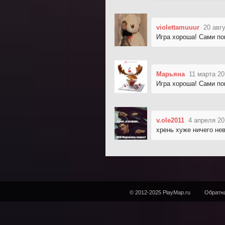
violettamuuur
20 авг
Игра хороша! Сами по
Марьяна
11 марта 20
Игра хороша! Сами по
v.ole2011
4 апреля 20
хрень хуже ничего н
© 2012-2025 PlayMap.ru
Обратна