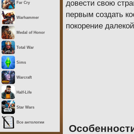
довести свою стра
Far Cry
первым создать ко
Warhammer
покорение далекой
Medal of Honor
Total War
Sims
Warcraft
Half-Life
Star Wars
Все антологии
Особенност