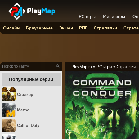
PC игры
Мини игры
Он
Онлайн
Браузерные
Экшен
РПГ
Стрелялки
Страте
PlayMap.ru
»
PC игры
»
Стратегии
Популярные серии
Сталкер
Метро
Call of Duty