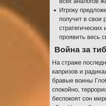
всех аналогов ж
Игроку предложе
получит в свои 
стратегических 
проявить весь с
Война за ти
На страже последн
капризов и радика
бравые воины Гло
спокойно, террори
беспокоят сон мир