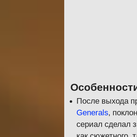
Особенност
После выхода 
Generals
, покло
сериал сделал з
как сюжетного, т