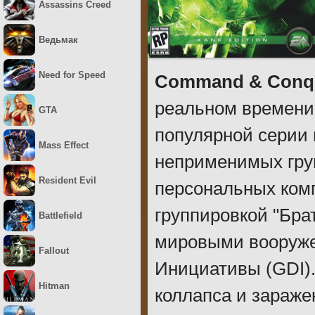
Assassins Creed
Ведьмак
Need for Speed
Command & Conque
реальном времени,
GTA
популярной серии 
Mass Effect
неприменимых груп
Resident Evil
персональных ком
группировкой "Бр
Battlefield
мировыми вооруж
Fallout
Инициативы (GDI).
Hitman
коллапса и зараж