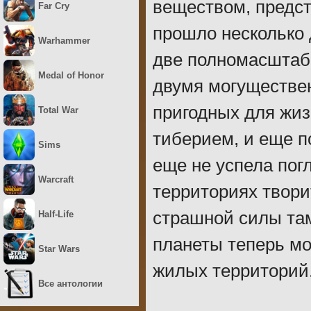
веществом, предст
Far Cry
прошло несколько 
Warhammer
две полномасштаб
Medal of Honor
двумя могуществен
пригодных для жиз
Total War
тиберием, и еще п
Sims
еще не успела пог
Warcraft
территориях твори
страшной силы там
Half-Life
планеты теперь мо
Star Wars
жилых территорий
Все антологии