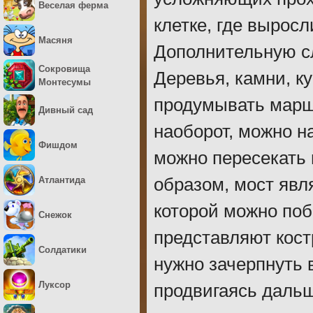
Веселая ферма
клетке, где выросл
Масяня
Дополнительную с
Сокровища
Деревья, камни, к
Монтесумы
продумывать марш
Дивный сад
наоборот, можно н
Фишдом
можно пересекать н
Атлантида
образом, мост явл
которой можно по
Снежок
представляют кост
Солдатики
нужно зачерпнуть в
Луксор
продвигаясь даль