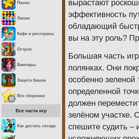
вырастают роскошн
Пазлы
эффективность пу
Линии
обладающий быстр
Кафе и рестораны
вы на эту роль? Пр
Остров
Большая часть игр
Вампиры
полянках. Они пок
особенно зеленой 
Защита башни
определенной точк
Все сборники
должен переместит
Все части игр
зелёном участке. С
спешите судить – 
Как достать соседа
усложняющих прохо