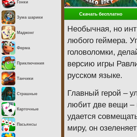
Гонки
Скачать бесплатно
Зума шарики
Необычная, но инт
Маджонг
любого геймера. У
Ферма
головоломки, дела
версию игры Равли
Приключения
русском языке.
Танчики
Главный герой – ул
Страшные
любит две вещи – 
Карточные
удается совмещат
Пасьянсы
миру, он озеленяет