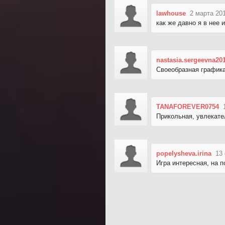
lawhouse
2 марта 20
как же давно я в нее 
nastasia.sergeevna20
Своеобразная графика
TANAFOREVER0754
Прикольная, увлекате
popelysheva.irina
13 
Игра интересная, на п