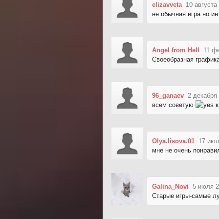
elizavveta
10 августа
не обычная игра но и
Angel from Hell
11 ф
Своеобразная графика,
96_ganaev
2 декабря 
всем советую
к
Olya.lisova.01
17 июл
мне не очень понрави
Galina_Novi
5 июля 2
Старые игры-самые л