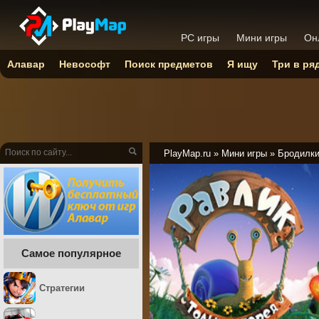
PC игры
Мини игры
Он
Алавар
Невософт
Поиск предметов
Я ищу
Три в ря
PlayMap.ru
»
Мини игры
»
Бродилк
Самое популярное
Стратегии