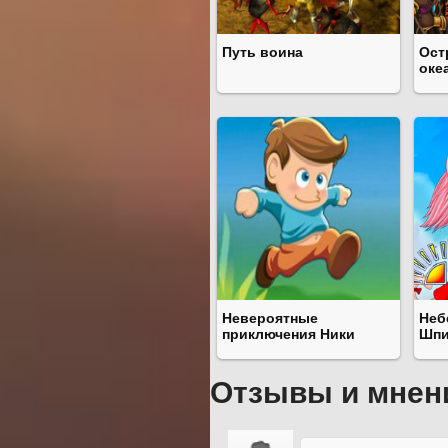
Путь воина
Ост
оке
Невероятные
Неб
приключения Ники
Шпи
Отзывы и мнен