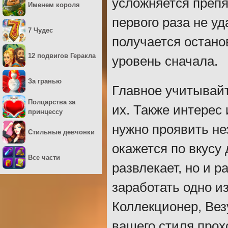
усложняется препя
Именем короля
первого раза не уд
7 Чудес
получается остано
12 подвигов Геракла
уровень сначала.
За гранью
Главное учитывай
Полцарства за
их. Также интерес
принцессу
нужно проявить не
Стильные девчонки
окажется по вкусу
Все части
развлекает, но и р
заработать одно и
Коллекционер, Вез
вашего стиля прох