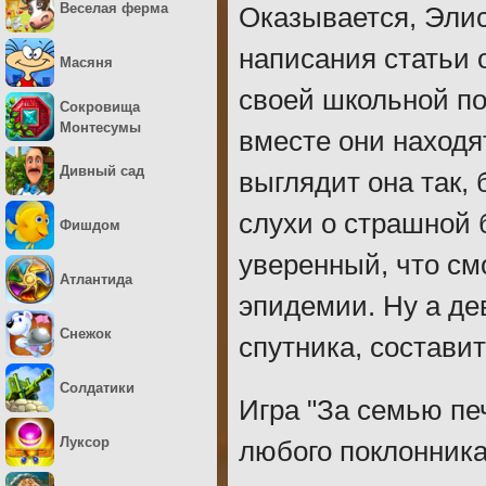
Веселая ферма
Оказывается, Элис
написания статьи 
Масяня
своей школьной по
Сокровища
Монтесумы
вместе они находя
Дивный сад
выглядит она так,
слухи о страшной б
Фишдом
уверенный, что см
Атлантида
эпидемии. Ну а де
Снежок
спутника, состави
Солдатики
Игра "За семью пе
Луксор
любого поклонника