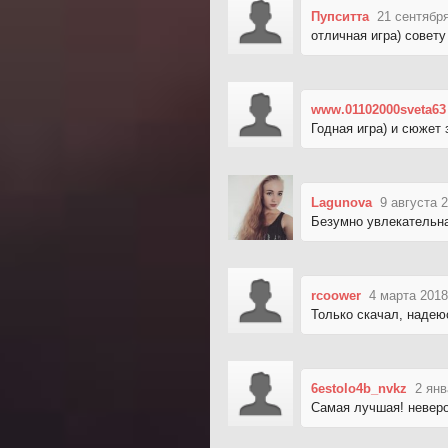
Пупситта
21 сентября
отличная игра) совету
www.01102000sveta63
Годная игра) и сюжет 
Lagunova
9 августа 
Безумно увлекательна
rcoower
4 марта 2018
Только скачал, надею
6estolo4b_nvkz
2 янв
Самая лучшая! неверо