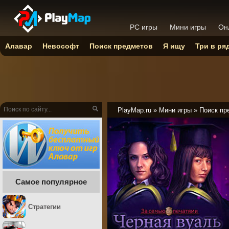
PC игры
Мини игры
Он
Алавар
Невософт
Поиск предметов
Я ищу
Три в ря
PlayMap.ru
»
Мини игры
»
Поиск пр
Самое популярное
Стратегии