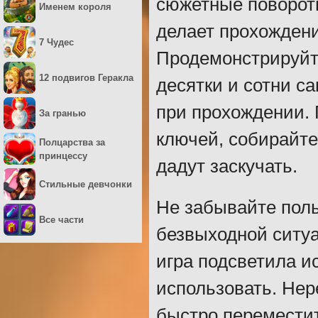
сюжетные повороты
Именем короля
делает прохожден
7 Чудес
Продемонстрируйт
12 подвигов Геракла
десятки и сотни с
при прохождении. 
За гранью
ключей, собирайте
Полцарства за
принцессу
дадут заскучать.
Стильные девчонки
Не забывайте поль
Все части
безвыходной ситуа
игра подсветила и
использовать. Нер
быстро переместит