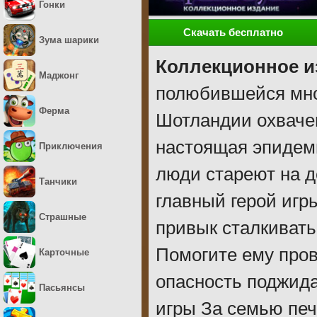
Гонки
Скачать бесплатно
Зума шарики
Коллекционное и
Маджонг
полюбившейся мно
Ферма
Шотландии охвачен
настоящая эпидеми
Приключения
люди стареют на д
Танчики
главный герой игры
Страшные
привык сталкивать
Помогите ему пров
Карточные
опасность поджида
Пасьянсы
игры За семью печ