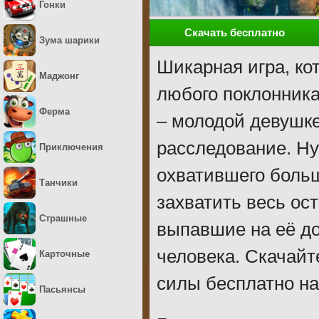
Гонки
Скачать бесплатно
Зума шарики
Шикарная игра, ко
Маджонг
любого поклонника
Ферма
– молодой девушке
расследование. Ну
Приключения
охватившего боль
Танчики
захватить весь ос
Страшные
выпавшие на её до
человека. Скачайт
Карточные
силы бесплатно на
Пасьянсы