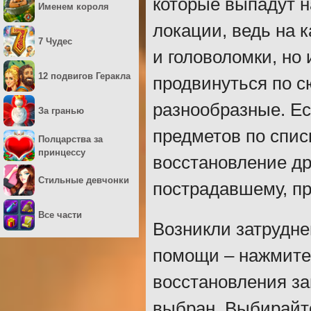
которые выпадут н
Именем короля
локации, ведь на 
7 Чудес
и головоломки, но
12 подвигов Геракла
продвинуться по с
разнообразные. Ес
За гранью
предметов по спис
Полцарства за
принцессу
восстановление др
Стильные девчонки
пострадавшему, пр
Все части
Возникли затрудне
помощи – нажмите 
восстановления за
выбран. Выбирайте