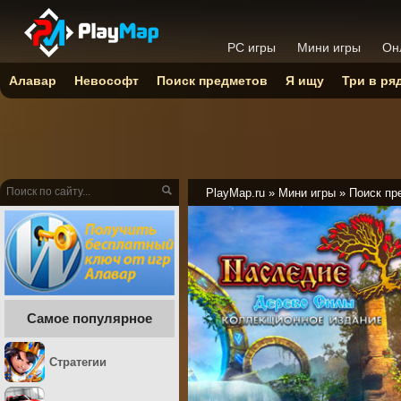
PC игры
Мини игры
Он
Алавар
Невософт
Поиск предметов
Я ищу
Три в ря
PlayMap.ru
»
Мини игры
»
Поиск пр
Самое популярное
Стратегии