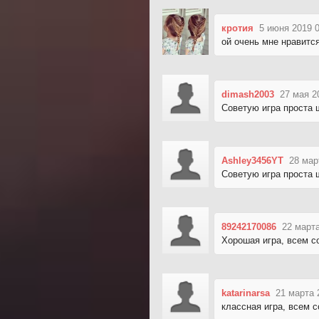
кротия
5 июня 2019 
ой очень мне нравитс
dimash2003
27 мая 2
Советую игра проста 
Ashley3456YT
28 мар
Советую игра проста 
89242170086
22 марта
Хорошая игра, всем с
katarinarsa
21 марта 
классная игра, всем 