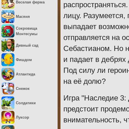
Веселая ферма
распространяться.
лицу. Разумеется,
Масяня
выпадает возможно
Сокровища
Монтесумы
отправляется на о
Дивный сад
Себастианом. Но н
и падает в дебрях 
Фишдом
Под силу ли геро
Атлантида
на её долю?
Снежок
Игра "Наследие 3: 
Солдатики
предстоит продемо
Луксор
внимательность, ч