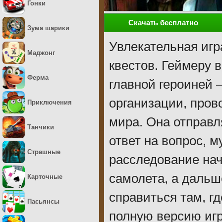
Гонки
Скачать бесплатно
Зума шарики
Увлекательная иг
Маджонг
квестов. Геймеру 
Ферма
главной героиней 
организации, пров
Приключения
мира. Она отправл
Танчики
ответ на вопрос, м
Страшные
расследование нач
самолета, а дальш
Карточные
справиться там, г
Пасьянсы
полную версию игр