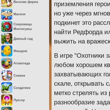
Веселая ферма
приземления геро
но уже через мгно
Масяня
подкинет это расс
Сокровища
Монтесумы
найти Редфорда ил
Дивный сад
выжить на вражес
Фишдом
В игре "Охотники з
Атлантида
любом хорошем кв
захватывающих гол
Снежок
скале, открывать 
Солдатики
метко стрелять из 
Луксор
разнообразие зада