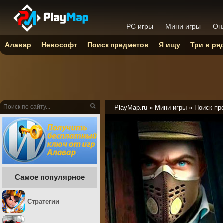
PC игры
Мини игры
Он
Алавар
Невософт
Поиск предметов
Я ищу
Три в ря
PlayMap.ru
»
Мини игры
»
Поиск пр
Самое популярное
Стратегии