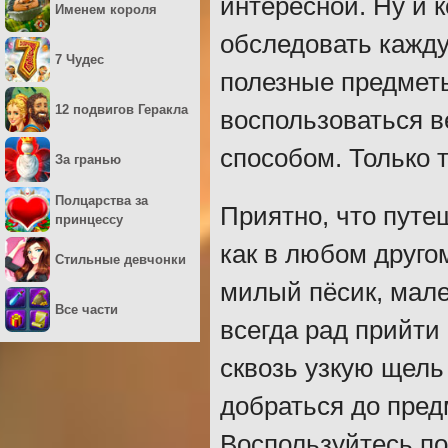
интересной. Ну и к
Именем короля
обследовать кажду
7 Чудес
полезные предметы
12 подвигов Геракла
воспользоваться 
способом. Только 
За гранью
Полцарства за
Приятно, что путе
принцессу
как в любом друго
Стильные девчонки
милый пёсик, мале
Все части
всегда рад прийти
сквозь узкую щель
добраться до пред
Воспользуйтесь по