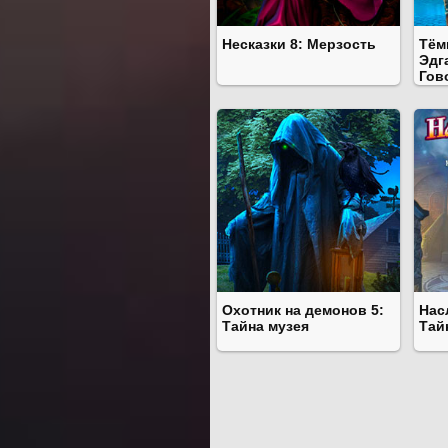
Несказки 8: Мерзость
Тём
Эдг
Гов
Охотник на демонов 5:
Нас
Тайна музея
Тай