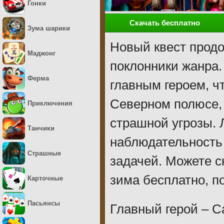
Гонки
Скачать бесплатно
Зума шарики
Новый квест продо
Маджонг
поклонники жанра.
Ферма
главным героем, ч
Северном полюсе, 
Приключения
страшной угрозы.
Танчики
наблюдательность 
Страшные
задачей. Можете с
зима бесплатно, п
Карточные
Пасьянсы
Главный герой – С