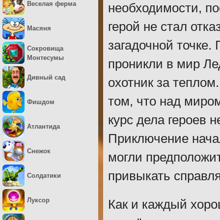
Веселая ферма
необходимости, по
герой не стал отка
Масяня
загадочной точке.
Сокровища
Монтесумы
проникли в мир Лед
Дивный сад
охотник за теплом
том, что над миро
Фишдом
курс дела героев н
Атлантида
Приключение нача
Снежок
могли предположит
привыкать справл
Солдатики
Луксор
Как и каждый хоро