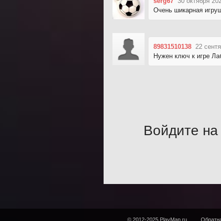
serg67
30 октября 20
Очень шикарная игрушк
89831510138
22 сентя
Нужен ключ к игре Ла
Войдите на 
© 2012-2025 PlayMap.ru
Обратна