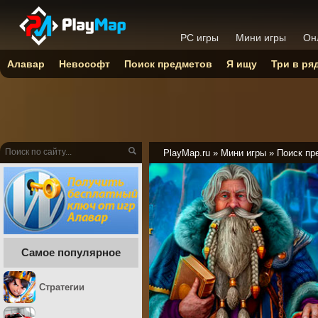
PC игры
Мини игры
Он
Алавар
Невософт
Поиск предметов
Я ищу
Три в ря
PlayMap.ru
»
Мини игры
»
Поиск пр
Самое популярное
Стратегии