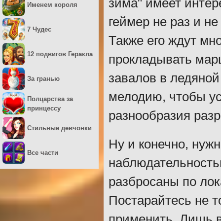
зима" имеет интер
Именем короля
геймер не раз и н
7 Чудес
Также его ждут мн
12 подвигов Геракла
прокладывать марш
завалов в ледяной
За гранью
мелодию, чтобы ус
Полцарства за
принцессу
разнообразия разр
Стильные девчонки
Ну и конечно, ну
Все части
наблюдательностью
разбросаны по лок
Постарайтесь не то
применить. Лишь в