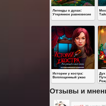
Легенды о духах:
Мос
Утерянное равновесие
Тай
Истории у костра:
Дух
Воплощенный ужас
Пут
Рож
Отзывы и мнен