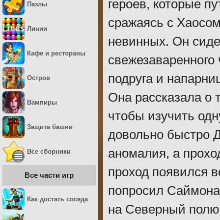
героев, которые п
Пазлы
сражаясь с Хаосом
Линии
невинных. Он сиде
Кафе и рестораны
свежезаваренного 
подруга и напарни
Остров
Она рассказала о 
Вампиры
чтобы изучить одн
Защита башни
довольно быстро Д
аномалия, а прохо
Все сборники
проход появился в
Все части игр
попросил Саймона
Как достать соседа
на Северный полюс