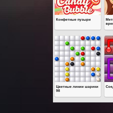
Конфетные пузыри
Мет
вре
Цветные линии шарики
Сое
98