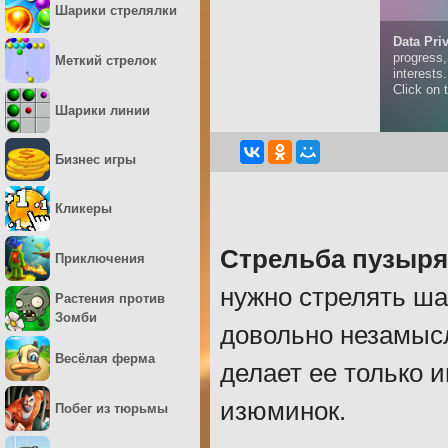
Шарики стрелялки
Меткий стрелок
Шарики линии
Бизнес игры
Кликеры
Стрельба пузыр
Приключения
нужно стрелять ша
Растения против
Зомби
довольно незамысло
Весёлая ферма
делает ее только и
изюминок.
Побег из тюрьмы