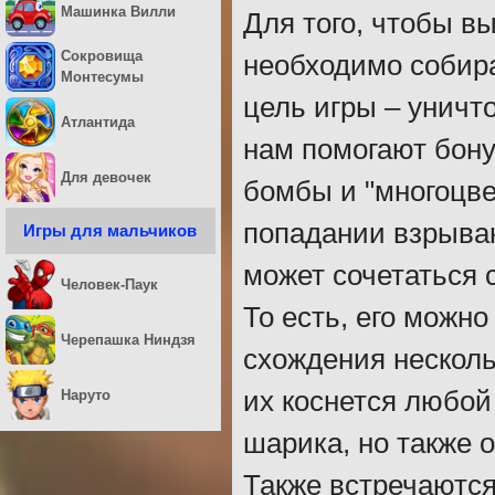
Машинка Вилли
Для того, чтобы в
Сокровища
необходимо собира
Монтесумы
цель игры – уничто
Атлантида
нам помогают бону
Для девочек
бомбы и "многоцве
попадании взрываю
Игры для мальчиков
может сочетаться 
Человек-Паук
То есть, его можно
Черепашка Ниндзя
схождения несколь
их коснется любой
Наруто
шарика, но также 
Также встречаютс