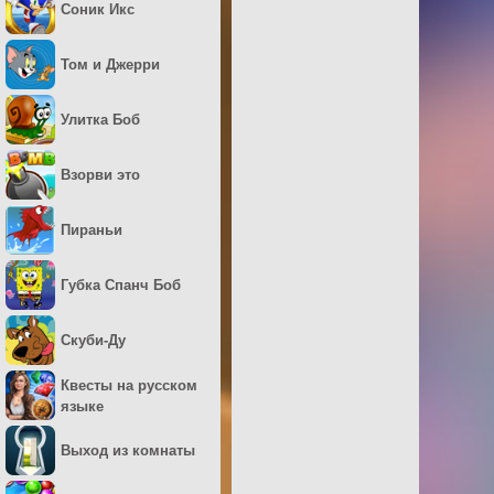
Соник Икс
Том и Джерри
Улитка Боб
Взорви это
Пираньи
Губка Спанч Боб
Скуби-Ду
Квесты на русском
языке
Выход из комнаты