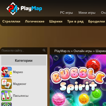
PC игры
Мини игры
Он
Стрелялки
Логические
Шарики
Три в ряд
Бродилки
PlayMap.ru
»
Онлайн игры
»
Шарик
Категории
Марио
Маджонг
Пасьянсы