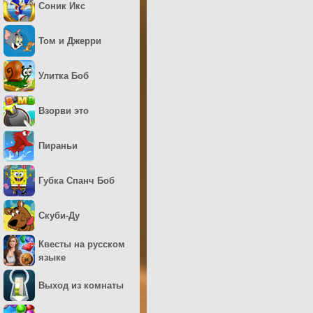
Соник Икс
Том и Джерри
Улитка Боб
Взорви это
Пираньи
Губка Спанч Боб
Скуби-Ду
Квесты на русском
языке
Выход из комнаты