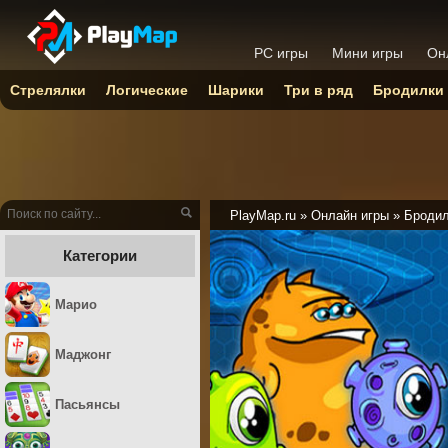
PC игры
Мини игры
Он
Стрелялки
Логические
Шарики
Три в ряд
Бродилки
PlayMap.ru
»
Онлайн игры
»
Броди
Категории
Марио
Маджонг
Пасьянсы