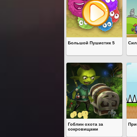
Большой Пушистик 5
Сил
Гоблин охота за
При
сокровищами