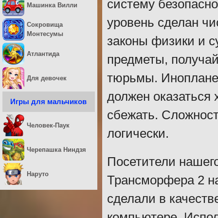
систему безопасно
Машинка Вилли
уровень сделан чи
Сокровища
Монтесумы
законы физики и 
Атлантида
предметы, получай
тюрьмы. Инопланет
Для девочек
должен оказаться 
Игры для мальчиков
сбежать. Сложност
Человек-Паук
логически.
Черепашка Ниндзя
Посетители нашего
Наруто
Трансморфера 2 на
сделали в качеств
компьютере. Испол