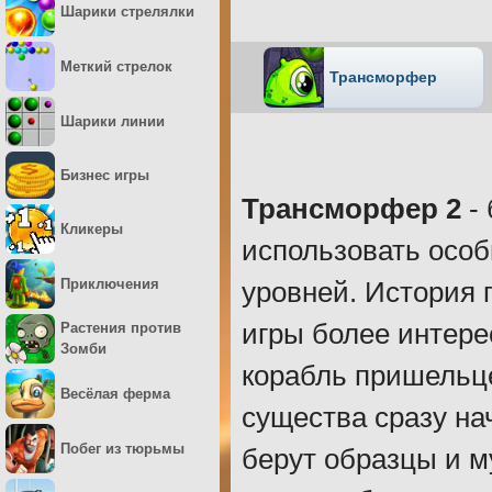
Шарики стрелялки
Меткий стрелок
Трансморфер
Шарики линии
Бизнес игры
Трансморфер 2
- 
Кликеры
использовать осо
Приключения
уровней. История 
игры более интере
Растения против
Зомби
корабль пришельце
Весёлая ферма
существа сразу н
Побег из тюрьмы
берут образцы и м