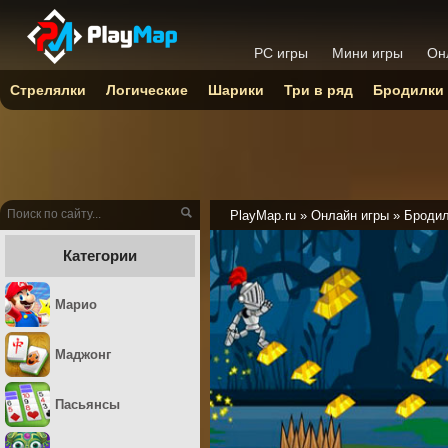
PC игры
Мини игры
Он
Стрелялки
Логические
Шарики
Три в ряд
Бродилки
PlayMap.ru
»
Онлайн игры
»
Броди
Категории
Марио
Маджонг
Пасьянсы