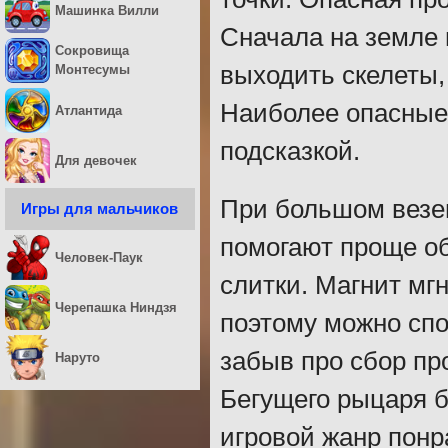
Машинка Вилли
Сначала на земле 
Сокровища
выходить скелеты,
Монтесумы
Наиболее опасные
Атлантида
подсказкой.
Для девочек
При большом везе
Игры для мальчиков
помогают проще об
Человек-Паук
слитки. Магнит мг
Черепашка Ниндзя
поэтому можно спо
забыв про сбор пр
Наруто
Бегущего рыцаря б
игровой жанр понр