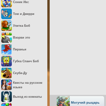
Соник Икс
Том и Джерри
Улитка Боб
Взорви это
Пираньи
Губка Спанч Боб
Скуби-Ду
Квесты на русском
языке
Выход из комнаты
Могучий рыцарь