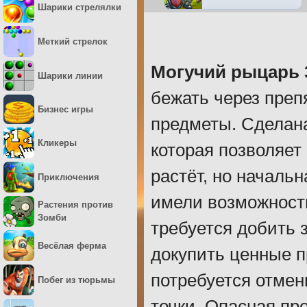
Шарики стрелялки
Меткий стрелок
Могучий рыцарь 
Шарики линии
бежать через преп
Бизнес игры
предметы. Сделана
Кликеры
которая позволяет
растёт, но началь
Приключения
имели возможност
Растения против
Зомби
требуется добить 
Весёлая ферма
докупить ценные п
потребуется отмен
Побег из тюрьмы
точки. Опасная пр