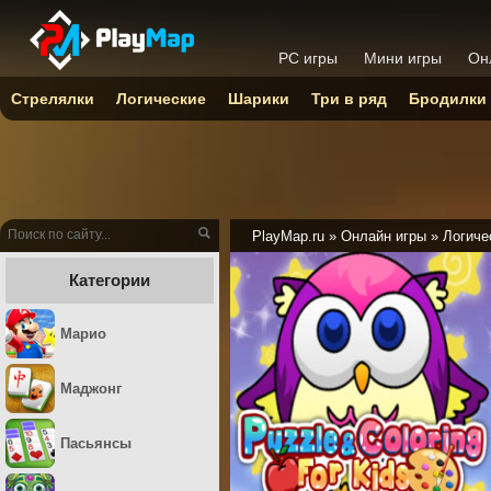
PC игры
Мини игры
Он
Стрелялки
Логические
Шарики
Три в ряд
Бродилки
PlayMap.ru
»
Онлайн игры
»
Логиче
Категории
Марио
Маджонг
Пасьянсы