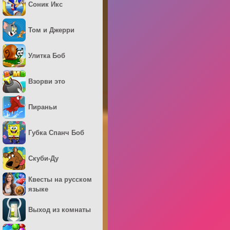
Соник Икс
Том и Джерри
Улитка Боб
Взорви это
Пираньи
Губка Спанч Боб
Скуби-Ду
Квесты на русском
языке
Выход из комнаты