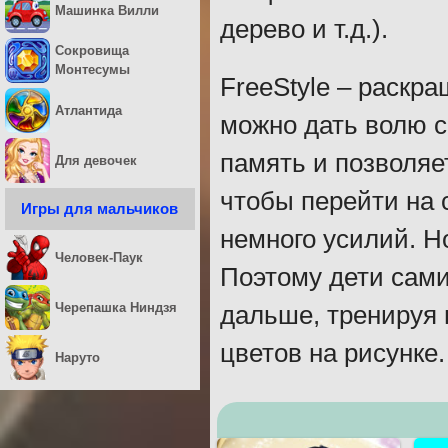
Машинка Вилли
дерево и т.д.).
Сокровища
Монтесумы
FreeStyle – раскра
Атлантида
можно дать волю с
память и позволяе
Для девочек
чтобы перейти на
Игры для мальчиков
немного усилий. Но
Человек-Паук
Поэтому дети сами
Черепашка Ниндзя
дальше, тренируя
цветов на рисунке.
Наруто