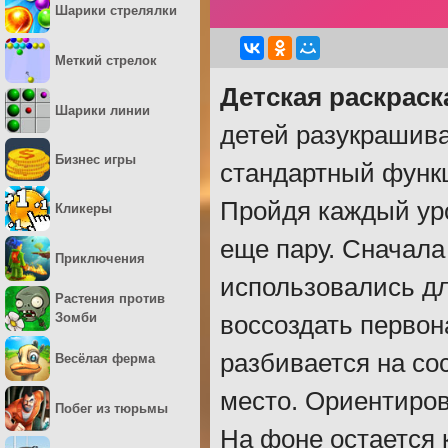
Шарики стрелялки
Меткий стрелок
Детская раскраск
Шарики линии
детей разукрашива
Бизнес игры
стандартный функц
Пройдя каждый ур
Кликеры
еще пару. Сначала
Приключения
использовались дл
Растения против
Зомби
воссоздать первон
разбивается на со
Весёлая ферма
место. Ориентирова
Побег из тюрьмы
На фоне остается 