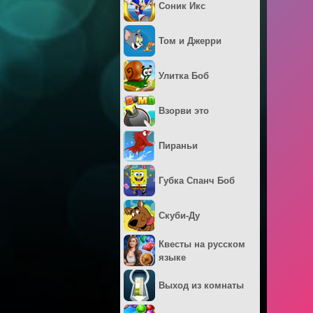
Соник Икс
Том и Джерри
Улитка Боб
Взорви это
Пираньи
Губка Спанч Боб
Скуби-Ду
Квесты на русском
языке
Выход из комнаты