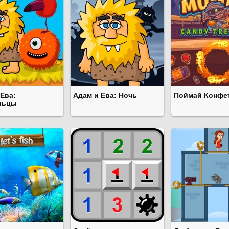
 Ева:
Адам и Ева: Ночь
Поймай Конфе
льцы