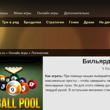
 игры
Мини игры
Онлайн игры
Дополнительно
Три в ряд
Бродилки
Стратегии
Гонки
Драки
На дв
p.ru
»
Онлайн игры
»
Логические
Бильярд
9 Bal
Как играть:
При помощи мышки выбирайте 
максимально просты – чтобы завершить па
бильярдные лузы. Но для этого геймер д
твердой рукой. В остальном механики стан