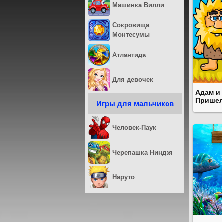
Машинка Вилли
Сокровища
Монтесумы
Атлантида
Для девочек
Адам и
Прише
Игры для мальчиков
Человек-Паук
Черепашка Ниндзя
Наруто