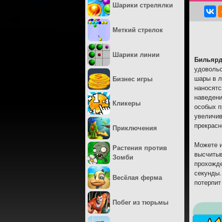
Шарики стрелялки
Меткий стрелок
Шарики линии
Бильярд
удовольс
шары в л
Бизнес игры
наносятс
наведени
Кликеры
особых п
увеличив
прекрасн
Приключения
Можете и
Растения против
высчитыв
Зомби
прохожде
секунды.
Весёлая ферма
потерпит
Побег из тюрьмы