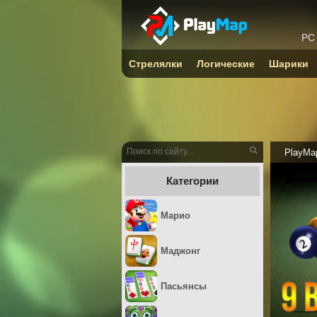
PC
Стрелялки
Логические
Шарики
PlayMa
Категории
Марио
Маджонг
Пасьянсы