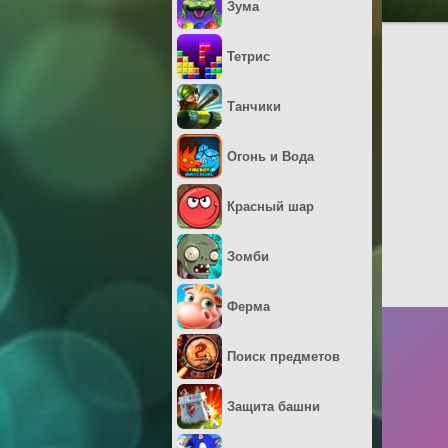
Зума
Тетрис
Танчики
Огонь и Вода
Красный шар
Зомби
Ферма
Поиск предметов
Защита башни