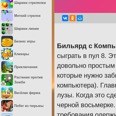
Шарики стрелялки
Меткий стрелок
Шарики линии
Бизнес игры
Бильярд с Комп
Кликеры
сыграть в пул 8. Э
довольно простым 
Приключения
которые нужно заби
Растения против
Зомби
компьютера). Глав
Весёлая ферма
лузы. Когда это с
черной восьмерке.
Побег из тюрьмы
требования одержи