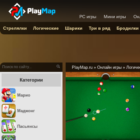
PC игры
Мини игры
Он
Стрелялки
Логические
Шарики
Три в ряд
Бродилки
PlayMap.ru
»
Онлайн игры
»
Логиче
Категории
Марио
Маджонг
Пасьянсы