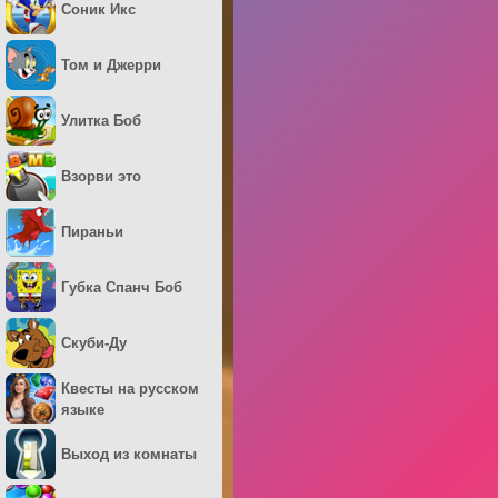
Соник Икс
Том и Джерри
Улитка Боб
Взорви это
Пираньи
Губка Спанч Боб
Скуби-Ду
Квесты на русском
языке
Выход из комнаты