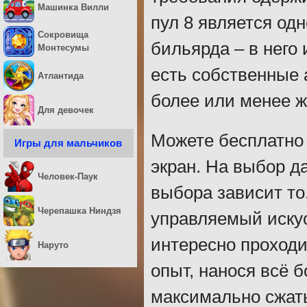
Машинка Вилли
пул 8 является од
Сокровища
бильярда – в него 
Монтесумы
есть собственные
Атлантида
более или менее ж
Для девочек
Можете бесплатно 
Игры для мальчиков
экран. На выбор д
Человек-Паук
выбора зависит то,
Черепашка Ниндзя
управляемый иску
интересно проходи
Наруто
опыт, нанося всё 
максимально сжат