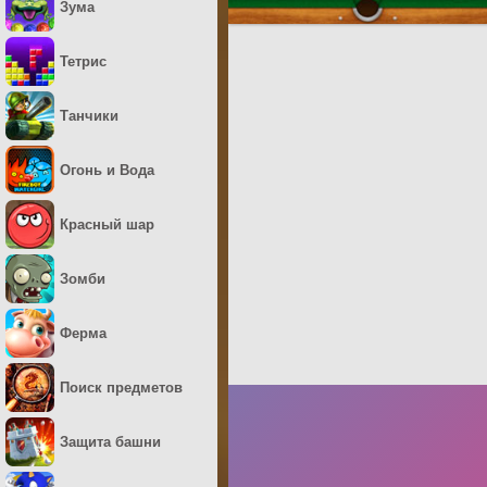
Зума
Тетрис
Танчики
Огонь и Вода
Красный шар
Зомби
Ферма
Поиск предметов
Защита башни