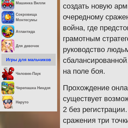
Машинка Вилли
создать новую арми
Сокровища
очередному сражен
Монтесумы
война, где предст
Атлантида
грамотным стратег
Для девочек
руководство людьм
сбалансированной,
Игры для мальчиков
на поле боя.
Человек-Паук
Прохождение онла
Черепашка Ниндзя
существует возмож
Наруто
2 без регистрации
сражения три точк