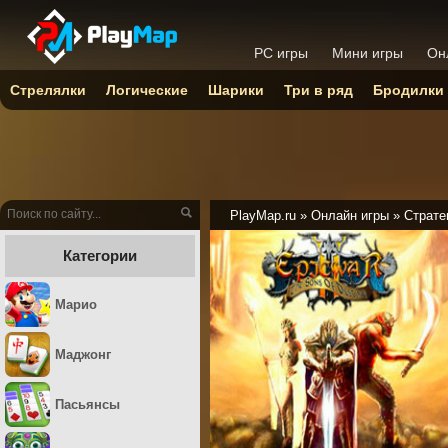
PC игры
Мини игры
Он
Стрелялки
Логические
Шарики
Три в ряд
Бродилки
PlayMap.ru
»
Онлайн игры
»
Страте
Категории
Марио
Маджонг
Пасьянсы