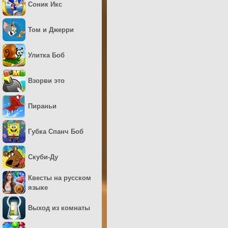
Соник Икс
Том и Джерри
Улитка Боб
Взорви это
Пираньи
Губка Спанч Боб
Скуби-Ду
Квесты на русском
языке
Выход из комнаты