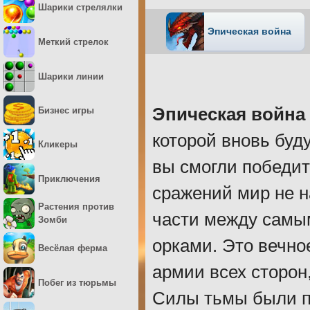
Шарики стрелялки
Эпическая война
Меткий стрелок
Шарики линии
Эпическая война 
Бизнес игры
которой вновь буд
Кликеры
вы смогли победит
Приключения
сражений мир не н
Растения против
части между самы
Зомби
орками. Это вечно
Весёлая ферма
армии всех сторон
Побег из тюрьмы
Силы тьмы были п