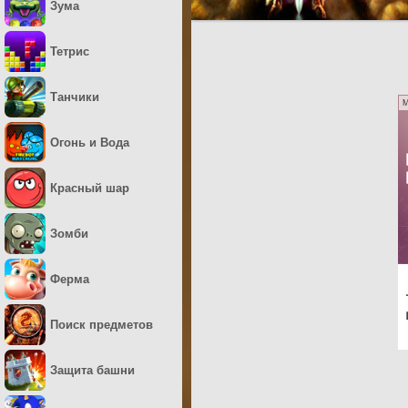
Зума
Тетрис
Танчики
M
Огонь и Вода
Красный шар
Зомби
Ферма
Поиск предметов
Защита башни