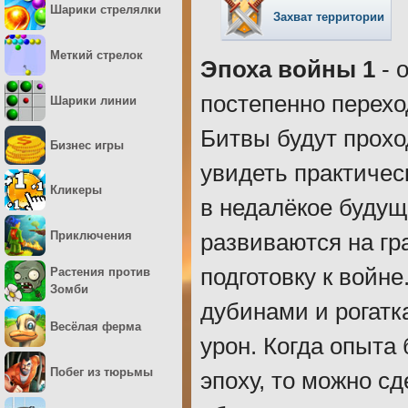
Шарики стрелялки
Захват территории
Меткий стрелок
Эпоха войны 1
- 
постепенно перехо
Шарики линии
Битвы будут прохо
Бизнес игры
увидеть практичес
Кликеры
в недалёкое будущ
Приключения
развиваются на гр
подготовку к войн
Растения против
Зомби
дубинами и рогатк
Весёлая ферма
урон. Когда опыта
Побег из тюрьмы
эпоху, то можно с