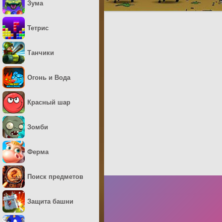
Зума
Тетрис
Танчики
Огонь и Вода
Красный шар
Зомби
Ферма
Поиск предметов
Защита башни