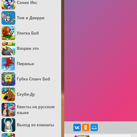
Соник Икс
Том и Джерри
Улитка Боб
Взорви это
Пираньи
Губка Спанч Боб
Скуби-Ду
Квесты на русском
языке
Выход из комнаты