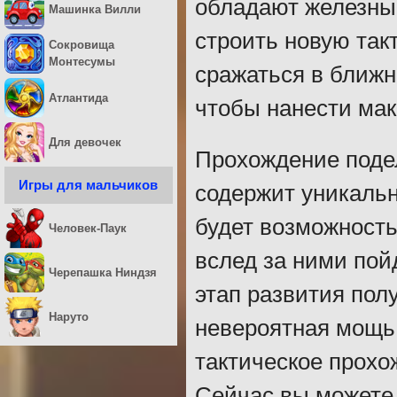
обладают железны
Машинка Вилли
строить новую так
Сокровища
Монтесумы
сражаться в ближн
Атлантида
чтобы нанести мак
Для девочек
Прохождение подел
Игры для мальчиков
содержит уникаль
будет возможность
Человек-Паук
вслед за ними пой
Черепашка Ниндзя
этап развития пол
Наруто
невероятная мощь 
тактическое прохо
Сейчас вы можете 