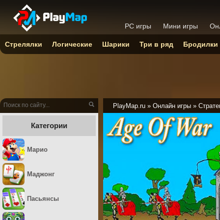
PC игры
Мини игры
Он
Стрелялки
Логические
Шарики
Три в ряд
Бродилки
PlayMap.ru
»
Онлайн игры
»
Страте
Категории
Марио
Маджонг
Пасьянсы