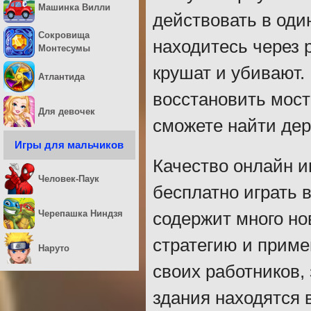
Машинка Вилли
действовать в оди
Сокровища
находитесь через 
Монтесумы
крушат и убивают.
Атлантида
восстановить мост
Для девочек
сможете найти дер
Игры для мальчиков
Качество онлайн и
Человек-Паук
бесплатно играть 
Черепашка Ниндзя
содержит много но
стратегию и приме
Наруто
своих работников,
здания находятся в