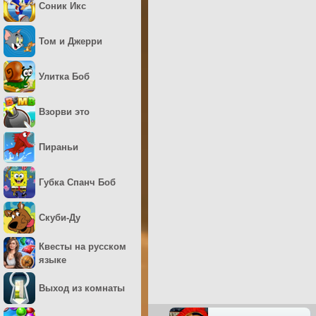
Соник Икс
Том и Джерри
Улитка Боб
Взорви это
Пираньи
Губка Спанч Боб
Скуби-Ду
Квесты на русском
языке
Выход из комнаты