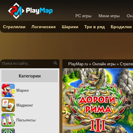
PC игры
Мини игры
Он
Стрелялки
Логические
Шарики
Три в ряд
Бродилки
PlayMap.ru
»
Онлайн игры
»
Страте
Категории
Марио
Маджонг
Пасьянсы