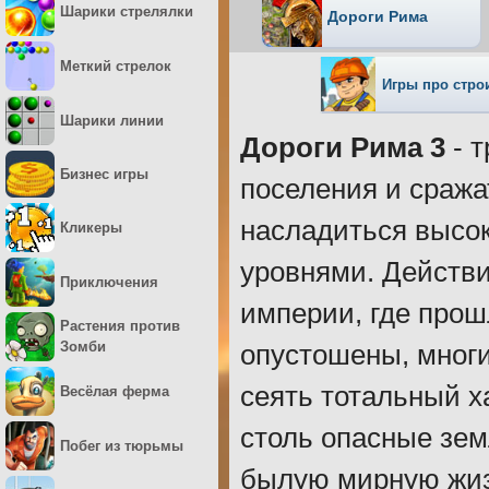
Шарики стрелялки
Дороги Рима
Меткий стрелок
Игры про стро
Шарики линии
Дороги Рима 3
- т
Бизнес игры
поселения и сража
насладиться высо
Кликеры
уровнями. Действи
Приключения
империи, где прош
Растения против
Зомби
опустошены, мног
сеять тотальный х
Весёлая ферма
столь опасные зем
Побег из тюрьмы
былую мирную жиз