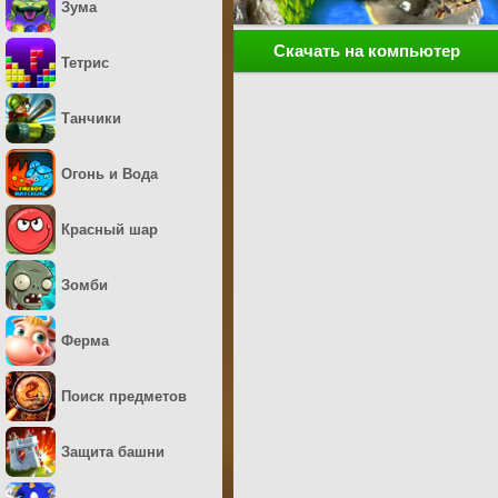
Зума
Скачать на компьютер
Тетрис
Танчики
Огонь и Вода
Красный шар
Зомби
Ферма
Поиск предметов
Защита башни