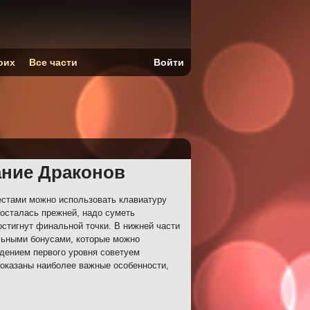
оих
Все части
Войти
ание Драконов
естами можно использовать клавиатуру
 осталась прежней, надо суметь
остигнут финальной точки. В нижней части
льными бонусами, которые можно
дением первого уровня советуем
показаны наиболее важные особенности,