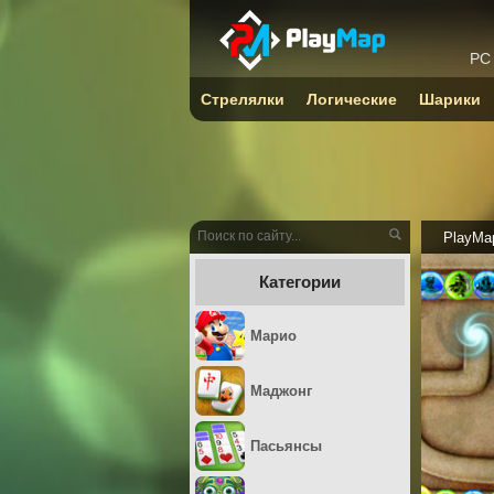
PC
Стрелялки
Логические
Шарики
PlayMa
Категории
Марио
Маджонг
Пасьянсы