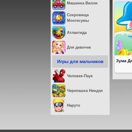
Машинка Вилли
Сокровища
Монтесумы
Атлантида
Для девочек
Зума Д
Игры для мальчиков
Человек-Паук
Черепашка Ниндзя
Наруто