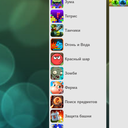
Зума
Тетрис
Танчики
Огонь и Вода
Красный шар
Зомби
Ферма
Поиск предметов
Защита башни