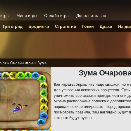
 игры
Мини игры
Онлайн игры
Дополнительно
Три в ряд
Бродилки
Стратегии
Гонки
Драки
На дв
p.ru
»
Онлайн игры
»
Зума
Зума Очаров
Как играть:
Управлять надо мышкой, но м
для ускорения некоторых процессов. Суть
уничтожить все шарики прежде, чем они д
экрана расположена полоска с дополните
периодически активировать. Перед прохож
посмотреть правила, там наглядно будут 
которые будут нужны.