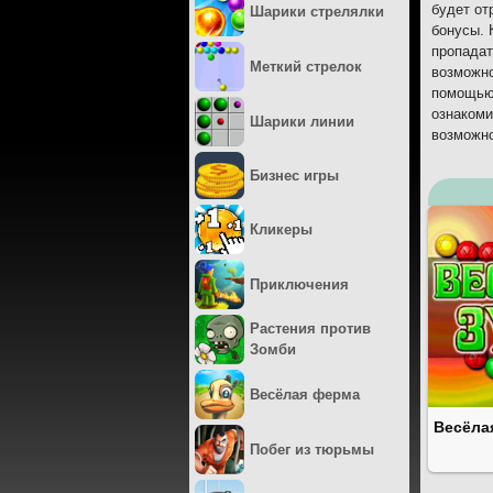
будет от
Шарики стрелялки
бонусы. 
пропадат
Меткий стрелок
возможно
помощью 
ознакоми
Шарики линии
возможно
Бизнес игры
Кликеры
Приключения
Растения против
Зомби
Весёлая ферма
Весёла
Побег из тюрьмы