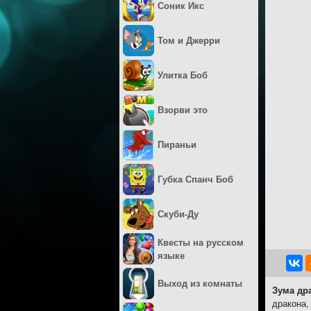
Соник Икс
Том и Джерри
Улитка Боб
Взорви это
Пираньи
Губка Спанч Боб
Скуби-Ду
Квесты на русском
языке
Выход из комнаты
Зума др
дракона,