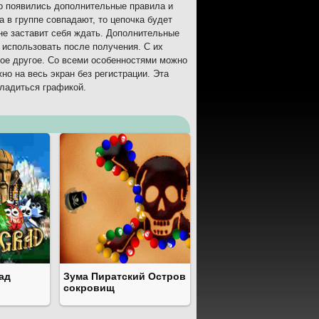
но появились дополнительные правила и
 в группе совпадают, то цепочка будет
 не заставит себя ждать. Дополнительные
 использовать после получения. С их
гое другое. Со всеми особенностями можно
но на весь экран без регистрации. Эта
сладиться графикой.
ад
Зума Пиратский Остров
сокровищ