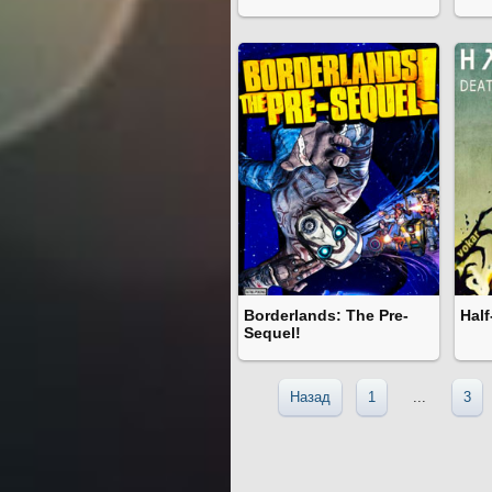
Borderlands: The Pre-
Half
Sequel!
Назад
1
...
3