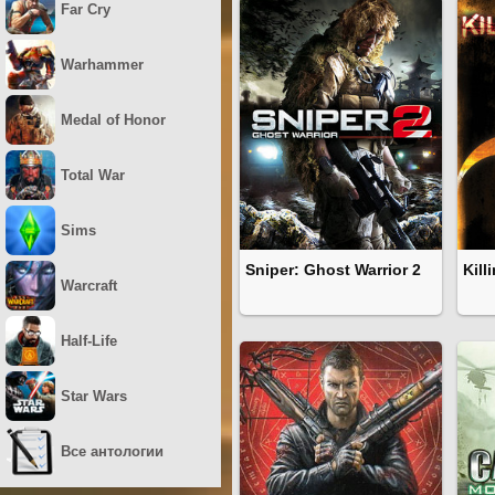
Far Cry
Warhammer
Medal of Honor
Total War
Sims
Sniper: Ghost Warrior 2
Kill
Warcraft
Half-Life
Star Wars
Все антологии