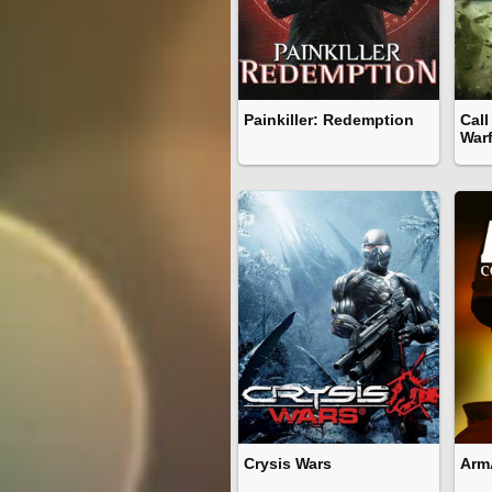
Painkiller: Redemption
Call
War
Crysis Wars
Arm