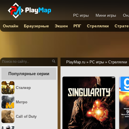
PC игры
Мини игры
Он
Онлайн
Браузерные
Экшен
РПГ
Стрелялки
Страте
PlayMap.ru
»
PC игры
»
Стрелялки
Популярные серии
Сталкер
Метро
Call of Duty