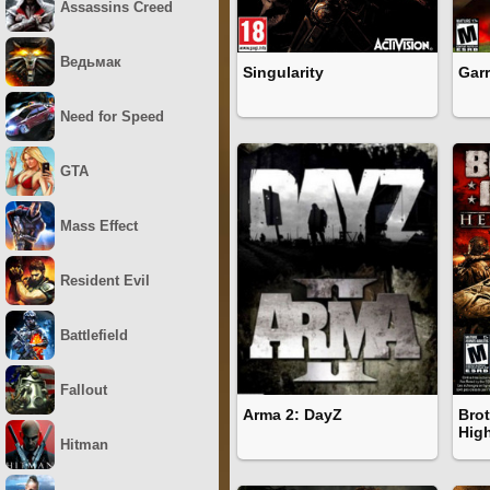
Assassins Creed
Ведьмак
Singularity
Gar
Need for Speed
GTA
Mass Effect
Resident Evil
Battlefield
Fallout
Arma 2: DayZ
Brot
Hig
Hitman