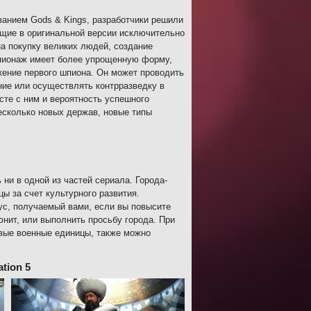
анием Gods & Kings, разработчики решили
ющие в оригинальной версии исключительно
на покупку великих людей, создание
Шпионаж имеет более упрощенную форму,
жение первого шпиона. Он может проводить
ние или осуществлять контрразведку в
сте с ним и вероятность успешного
есколько новых держав, новые типы
ни в одной из частей сериала. Города-
цы за счет культурного развития.
нус, получаемый вами, если вы повысите
нит, или выполнить просьбу города. При
овые военные единицы, также можно
tion 5