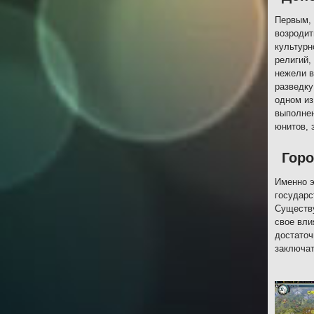
Первым, 
возродит
культурн
религий,
нежели в
разведку
одном из
выполнен
юнитов, 
Горо
Именно э
государс
Существу
свое вли
достаточ
заключат