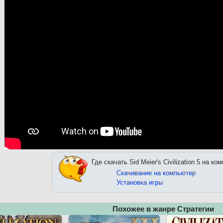
Где скачать Sid Meier's Civilization 5 на ко
Скачивание на компьютер
Установка игры
Похожее в жанре Стратегии