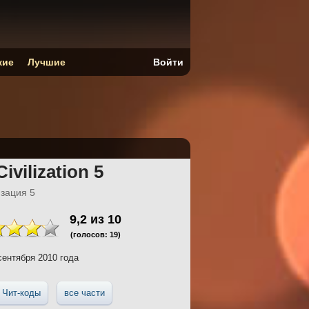
кие
Лучшие
Войти
Civilization 5
зация 5
9,2
из
10
(голосов:
19
)
сентября 2010 года
Чит-коды
все части