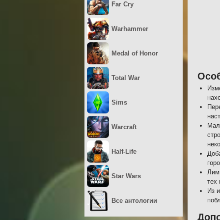
Far Cry
Warhammer
Medal of Honor
Осо
Total War
Изм
нах
Sims
Пер
нас
Мал
Warcraft
стр
нек
Half-Life
Доб
гор
Лим
Star Wars
тех 
Из 
поб
Все антологии
Допо