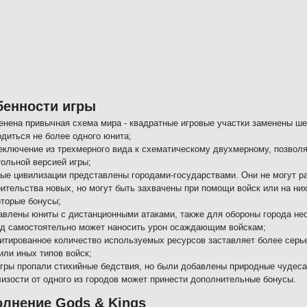
бенности игры
енена привычная схема мира - квадратные игровые участки заменены ше
одиться не более одного юнита;
еключение из трехмерного вида к схематическому двухмерному, позволя
тольной версией игры;
ые цивилизации представлены городами-государствами. Они не могут ра
оительства новых, но могут быть захвачены при помощи войск или на ни
оторые бонусы;
авлены юниты с дистанционными атаками, также для обороны города нео
од самостоятельно может наносить урон осаждающим войскам;
итированное количество используемых ресурсов заставляет более серье
или иных типов войск;
игры пропали стихийные бедствия, но были добавлены природные чудеса
лизости от одного из городов может принести дополнительные бонусы.
лнение Gods & Kings