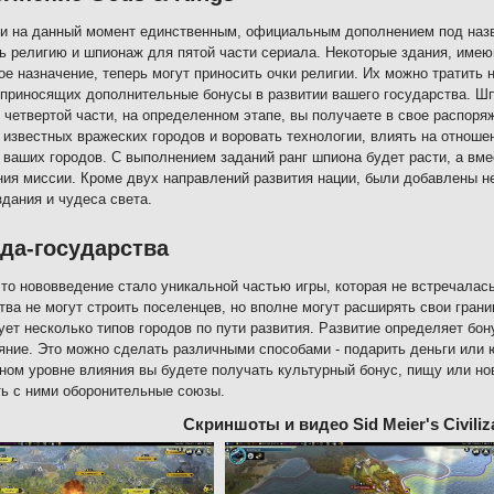
и на данный момент единственным, официальным дополнением под назв
ь религию и шпионаж для пятой части сериала. Некоторые здания, име
ое назначение, теперь могут приносить очки религии. Их можно тратить 
 приносящих дополнительные бонусы в развитии вашего государства. 
 четвертой части, на определенном этапе, вы получаете в свое распоря
 известных вражеских городов и воровать технологии, влиять на отноше
 ваших городов. С выполнением заданий ранг шпиона будет расти, а вме
ия миссии. Кроме двух направлений развития нации, были добавлены н
здания и чудеса света.
да-государства
то нововведение стало уникальной частью игры, которая не встречалась 
тва не могут строить поселенцев, но вполне могут расширять свои грани
ет несколько типов городов по пути развития. Развитие определяет бо
яние. Это можно сделать различными способами - подарить деньги или ю
ном уровне влияния вы будете получать культурный бонус, пищу или н
ь с ними оборонительные союзы.
Скриншоты и видео Sid Meier's Civiliza