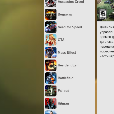
Assassins Creed
Ведьмак
Need for Speed
Цивилиз
управлен
времен д
GTA
дипломат
передвиж
исключен
Mass Effect
части иг
Resident Evil
Battlefield
Fallout
Hitman