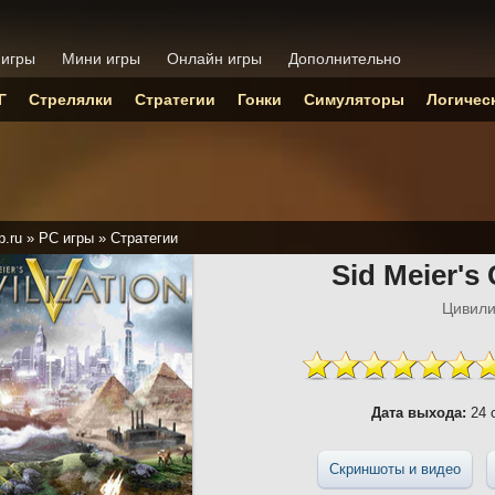
 игры
Мини игры
Онлайн игры
Дополнительно
Г
Стрелялки
Стратегии
Гонки
Симуляторы
Логичес
p.ru
»
PC игры
»
Стратегии
Sid Meier's 
Цивили
Дата выхода:
24 
Скриншоты и видео