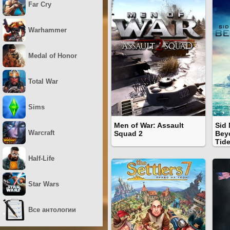
Far Cry
Warhammer
Medal of Honor
Total War
Sims
Men of War: Assault
Sid 
Warcraft
Squad 2
Beyo
Tid
Half-Life
Star Wars
Все антологии