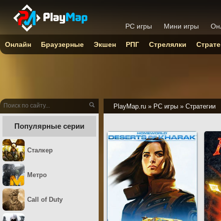
PC игры
Мини игры
Он
Онлайн
Браузерные
Экшен
РПГ
Стрелялки
Страте
PlayMap.ru
»
PC игры
»
Стратегии
Популярные серии
Сталкер
Метро
Call of Duty