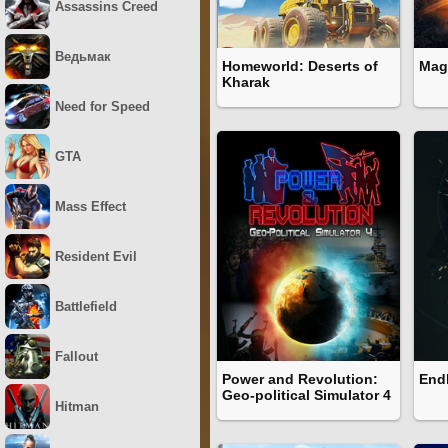
Assassins Creed
Ведьмак
Homeworld: Deserts of
Magi
Kharak
Need for Speed
GTA
Mass Effect
Resident Evil
Battlefield
Fallout
Power and Revolution:
End
Geo-political Simulator 4
Hitman