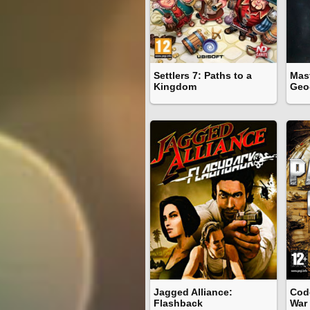
Settlers 7: Paths to a
Mast
Kingdom
Geo-
Jagged Alliance:
Cod
Flashback
War