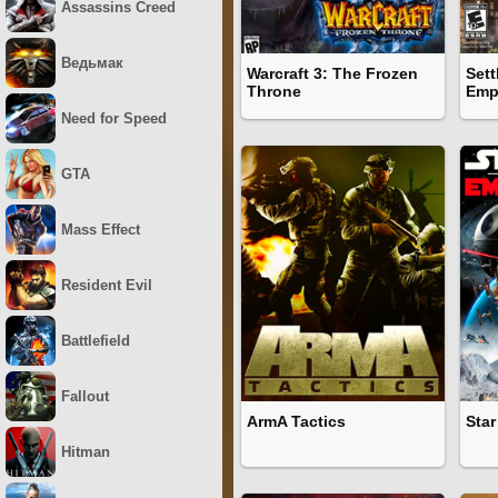
Assassins Creed
Ведьмак
Warcraft 3: The Frozen
Sett
Throne
Emp
Need for Speed
GTA
Mass Effect
Resident Evil
Battlefield
Fallout
ArmA Tactics
Star
Hitman