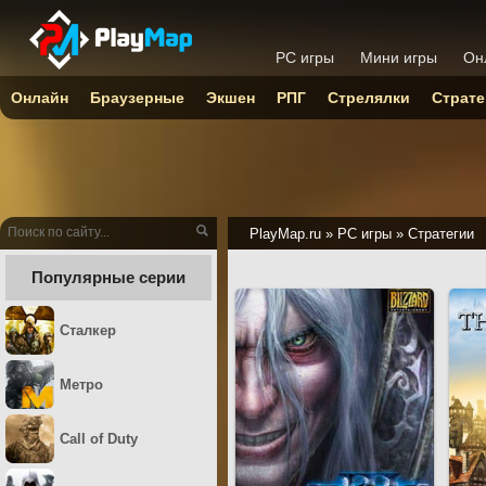
PC игры
Мини игры
Он
Онлайн
Браузерные
Экшен
РПГ
Стрелялки
Страте
PlayMap.ru
»
PC игры
»
Стратегии
Популярные серии
Сталкер
Метро
Call of Duty