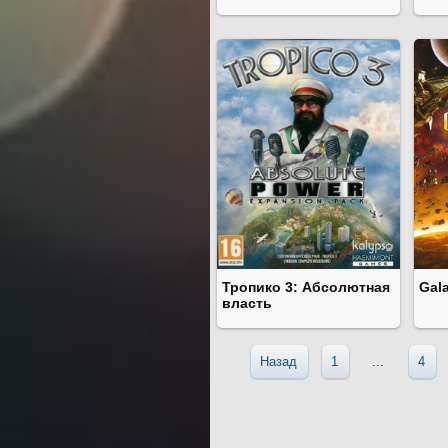
Тропико 3: Абсолютная
Gala
власть
Назад
1
...
4