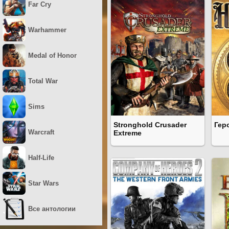
Far Cry
Warhammer
Medal of Honor
Total War
Sims
Stronghold Crusader
Гер
Warcraft
Extreme
Half-Life
Star Wars
Все антологии