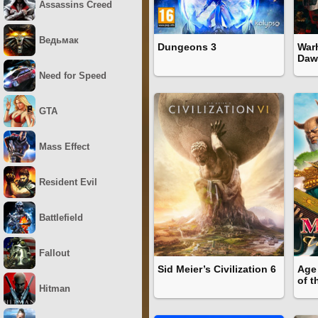
Assassins Creed
Ведьмак
Dungeons 3
War
Daw
Need for Speed
GTA
Mass Effect
Resident Evil
Battlefield
Fallout
Sid Meier’s Civilization 6
Age 
of t
Hitman