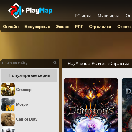
PC игры
Мини игры
Он
Онлайн
Браузерные
Экшен
РПГ
Стрелялки
Страте
PlayMap.ru
»
PC игры
»
Стратегии
Популярные серии
Сталкер
Метро
Call of Duty