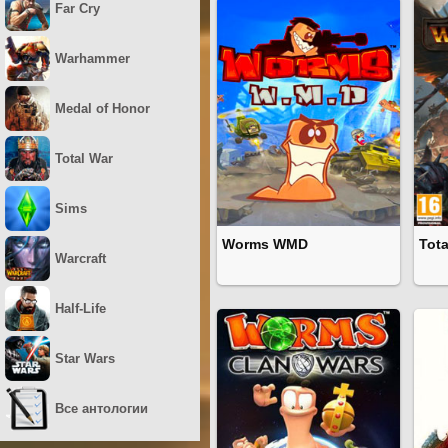
Far Cry
Warhammer
Medal of Honor
Total War
Sims
Worms WMD
Tot
Warcraft
Half-Life
Star Wars
Все антологии