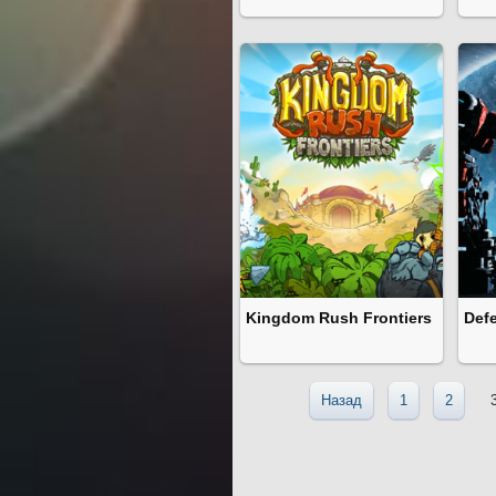
Kingdom Rush Frontiers
Defe
Назад
1
2