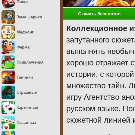
Гонки
Скачать бесплатно
Зума шарики
Коллекционное и
Маджонг
запутанного сюжет
Ферма
выполнять необычн
хорошо отражает с
Приключения
истории, с которо
Танчики
множество тайн. Л
Страшные
игру Агентство ан
русском языке. По
Карточные
сюжетной линией 
Пасьянсы