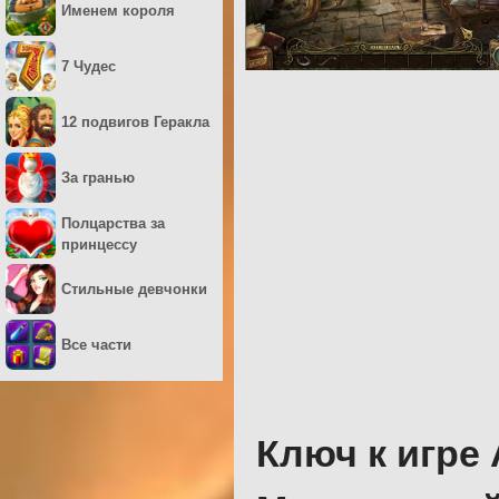
Именем короля
7 Чудес
12 подвигов Геракла
За гранью
Полцарства за
принцессу
Стильные девчонки
Все части
Ключ к игре