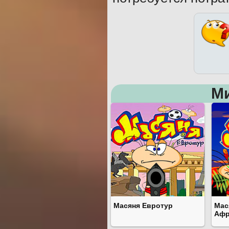
М
Масяня Евротур
Мас
Афр