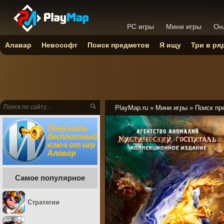
PC игры
Мини игры
Он
Алавар
Невософт
Поиск предметов
Я ищу
Три в ря
PlayMap.ru
»
Мини игры
»
Поиск пр
Самое популярное
Стратегии