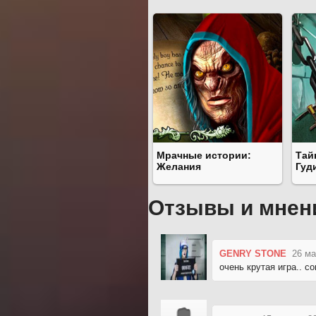
Мрачные истории:
Тай
Желания
Гуд
Отзывы и мнен
GENRY STONE
26 ма
очень крутая игра.. с