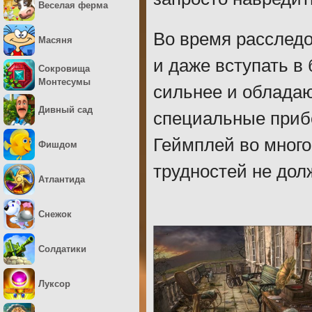
Веселая ферма
Во время расслед
Масяня
и даже вступать в
Сокровища
Монтесумы
сильнее и облада
Дивный сад
специальные прибо
Геймплей во много
Фишдом
трудностей не дол
Атлантида
Снежок
Солдатики
Луксор