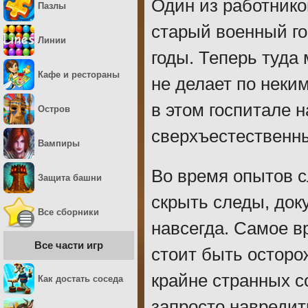
Один из работнико
Пазлы
старый военный го
Линии
годы. Теперь туда 
Кафе и рестораны
не делает по неки
в этом госпитале 
Остров
сверхъестественн
Вампиры
Во время опытов с
Защита башни
скрыть следы, док
Все сборники
навсегда. Самое в
Все части игр
стоит быть осторо
крайне странных с
Как достать соседа
запросто навредит