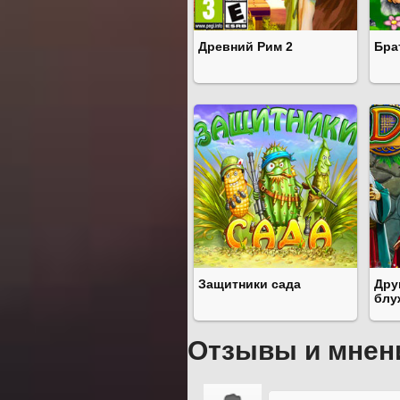
Древний Рим 2
Бра
Защитники сада
Дру
блу
Отзывы и мнен