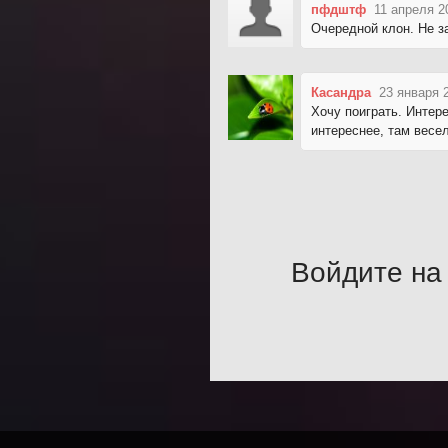
пфдштф
11 апреля 2
Очередной клон. Не з
Касандра
23 января 
Хочу поиграть. Интере
интереснее, там весе
Войдите на 