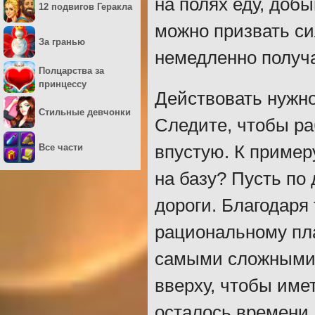
на полях еду, добы
12 подвигов Геракла
можно призвать си
За гранью
немедленно получа
Полцарства за
принцессу
Действовать нужно
Стильные девчонки
Следите, чтобы ра
Все части
впустую. К пример
на базу? Пусть по
дороги. Благодаря
рациональному пл
самыми сложными 
вверху, чтобы име
осталось времени.