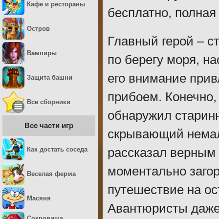
Кафе и рестораны
бесплатно, полная
Остров
Главный герой – с
Вампиры
по берегу моря, н
его внимание прив
Защита башни
прибоем. Конечно,
Все сборники
обнаружил старинн
Все части игр
скрывающий немало
Как достать соседа
рассказал верным 
моментально загор
Веселая ферма
путешествие на ос
Масяня
Авантюристы даже 
Сокровища