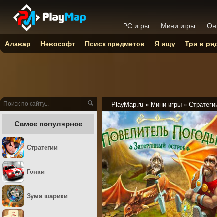
PC игры
Мини игры
Он
Алавар
Невософт
Поиск предметов
Я ищу
Три в ря
PlayMap.ru
»
Мини игры
»
Стратеги
Самое популярное
Стратегии
Гонки
Зума шарики