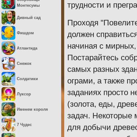
трудности и прегр
Монтесумы
Дивный сад
Проходя "Повелите
должен справитьс
Фишдом
начиная с мирных,
Атлантида
Постарайтесь собр
Снежок
самых разных здан
Солдатики
ограми, а также п
заданиях просто н
Луксор
(золота, еды, дре
Именем короля
задач. Некоторые 
7 Чудес
для добычи древе