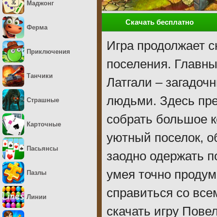
Маджонг
Скачать бесплатно
Ферма
Игра продолжает 
Приключения
поселения. Главны
Танчики
Латгали – загадоч
людьми. Здесь пре
Страшные
собрать большое к
Карточные
уютный поселок, о
Пасьянсы
заодно одержать 
умея точно проду
Пазлы
справиться со вс
Линии
скачать игру Пове